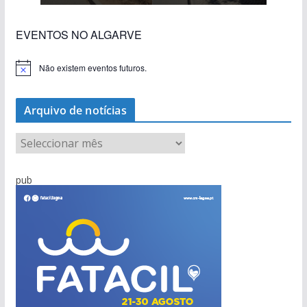
EVENTOS NO ALGARVE
Não existem eventos futuros.
A
v
i
s
Arquivo de notícias
o
A
r
q
pub
u
i
v
o
d
e
n