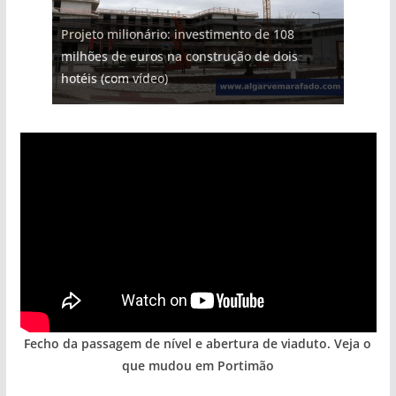
Projeto milionário: investimento de 108
milhões de euros na construção de dois
Milagre da água. Fontes emblemáticas do
Foto do dia: uma cidade algarvia que cresceu
Tempestades roubam areia de praias e põem
Tapas do mar a 3 euros cada. Nova rota
hotéis (com vídeo)
Algarve voltam a ter vida (com vídeo)
entre redes e fábricas
arribas em risco no Algarve (com vídeo)
gastronómica nasce no Algarve
Fecho da passagem de nível e abertura de viaduto. Veja o
que mudou em Portimão