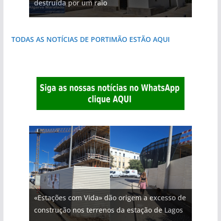
destruída por um raio
natureza
do Algarve
janela para a Ria Formosa
costa e tanto por descobrir
que respira autenticidade
TODAS AS NOTÍCIAS DE PORTIMÃO ESTÃO AQUI
«Estações com Vida» dão origem a excesso de
construção nos terrenos da estação de Lagos