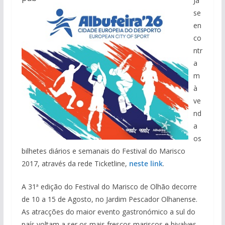
Já
se
en
co
ntr
a
m
à
ve
nd
a
os
bilhetes diários e semanais do Festival do Marisco
2017, através da rede Ticketline,
neste link
.
A 31ª edição do Festival do Marisco de Olhão decorre
de 10 a 15 de Agosto, no Jardim Pescador Olhanense.
As atracções do maior evento gastronómico a sul do
país voltam a ser os mais frescos mariscos e bivalves