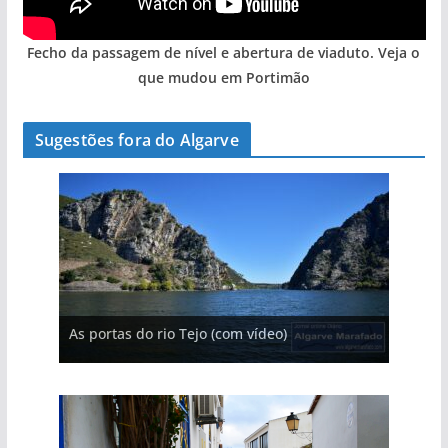
Fecho da passagem de nível e abertura de viaduto. Veja o
que mudou em Portimão
Sugestões fora do Algarve
A aldeia mais portuguesa de Portugal (com
As portas do rio Tejo (com vídeo)
vídeo)
A piscina natural com cascata