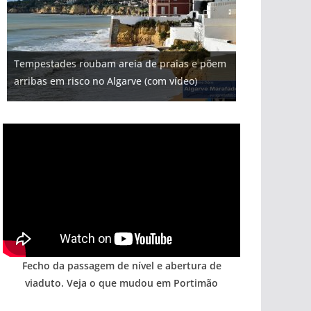
Projeto milionário: investimento de 108
Tempestades roubam areia de praias e põem
Milagre da água. Fontes emblemáticas do
milhões de euros na construção de dois
Tapas do mar a 3 euros cada. Nova rota
Foto do dia: uma cidade algarvia que cresceu
arribas em risco no Algarve (com vídeo)
Algarve voltam a ter vida (com vídeo)
hotéis (com vídeo)
gastronómica nasce no Algarve
entre redes e fábricas
Fecho da passagem de nível e abertura de
viaduto. Veja o que mudou em Portimão