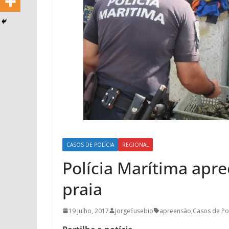
CASOS DE POLÍCIA
REGIONAL
Polícia Marítima apre
praia
19 Julho, 2017
JorgeEusebio
apreensão
,
Casos de Pol