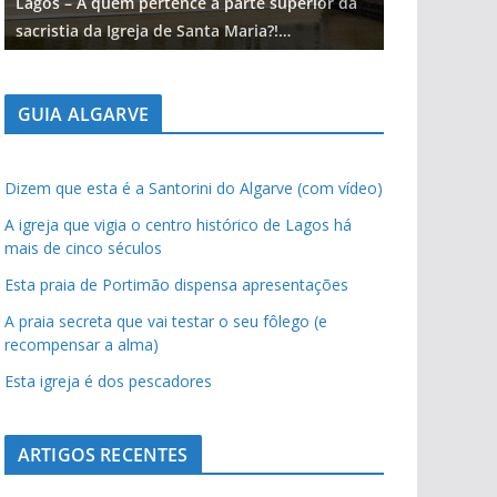
Lagos – A quem pertence a parte superior da
Lagos – A qu
sacristia da Igreja de Santa Maria?!…
sacristia da 
GUIA ALGARVE
Dizem que esta é a Santorini do Algarve (com vídeo)
A igreja que vigia o centro histórico de Lagos há
mais de cinco séculos
Esta praia de Portimão dispensa apresentações
A praia secreta que vai testar o seu fôlego (e
recompensar a alma)
Esta igreja é dos pescadores
ARTIGOS RECENTES