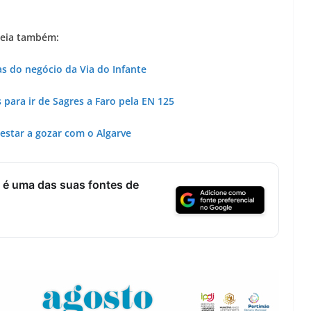
Lagos – A quem pertence a parte superior da
sacristia da Igreja de Santa Maria?!…
eia também:
as do negócio da Via do Infante
as para ir de Sagres a Faro pela EN 125
estar a gozar com o Algarve
 é uma das suas fontes de