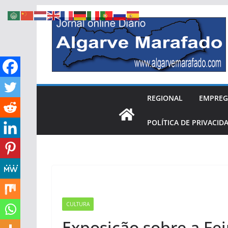
Skip
to
content
REGIONAL
EMPRE
POLÍTICA DE PRIVACID
CULTURA
Exposição sobre a Fe