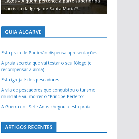
Lagos – A quem pertence a parte superior da
Lagos – A qu
sacristia da Igreja de Santa Maria?!…
sacristia da 
GUIA ALGARVE
Esta praia de Portimão dispensa apresentações
A praia secreta que vai testar o seu fôlego (e
recompensar a alma)
Esta igreja é dos pescadores
A vila de pescadores que conquistou o turismo
mundial e viu morrer o “Príncipe Perfeito”
A Guerra dos Sete Anos chegou a esta praia
ARTIGOS RECENTES