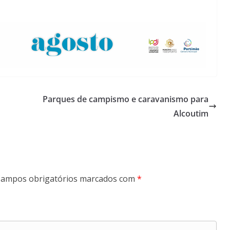
Lagos – A quem pertence a parte superior da
sacristia da Igreja de Santa Maria?!…
Parques de campismo e caravanismo para
Alcoutim
ampos obrigatórios marcados com
*