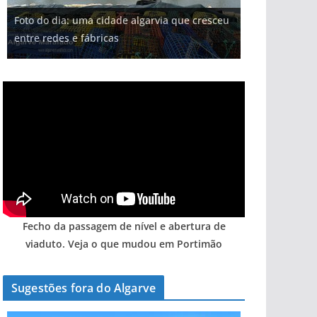
Projeto milionário: investimento de 108
Foto do dia: uma cidade algarvia que cresceu
Milagre da água. Fontes emblemáticas do
Tempestades roubam areia de praias e põem
milhões de euros na construção de dois
Tapas do mar a 3 euros cada. Nova rota
entre redes e fábricas
Algarve voltam a ter vida (com vídeo)
arribas em risco no Algarve (com vídeo)
hotéis (com vídeo)
gastronómica nasce no Algarve
Fecho da passagem de nível e abertura de
viaduto. Veja o que mudou em Portimão
Sugestões fora do Algarve