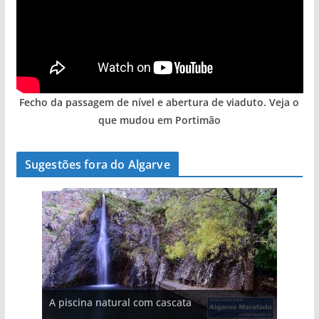
Fecho da passagem de nível e abertura de viaduto. Veja o
que mudou em Portimão
Sugestões fora do Algarve
A aldeia mais portuguesa de Portugal (com
A piscina natural com cascata
As portas do rio Tejo (com vídeo)
vídeo)