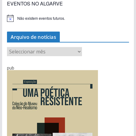
EVENTOS NO ALGARVE
Não existem eventos futuros.
A
v
i
s
Arquivo de notícias
o
A
r
q
pub
u
i
v
o
d
e
n
o
t