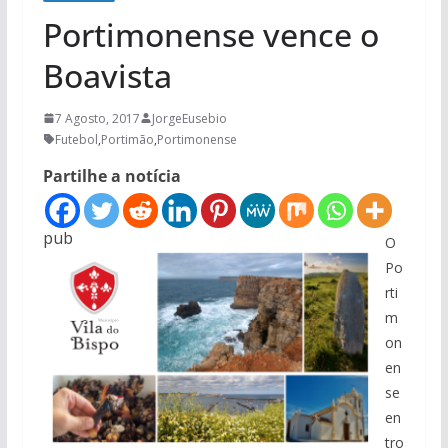
Portimonense vence o
Boavista
7 Agosto, 2017
JorgeEusebio
Futebol
,
Portimão
,
Portimonense
Partilhe a notícia
pub
O
Po
rti
m
on
en
se
en
tro