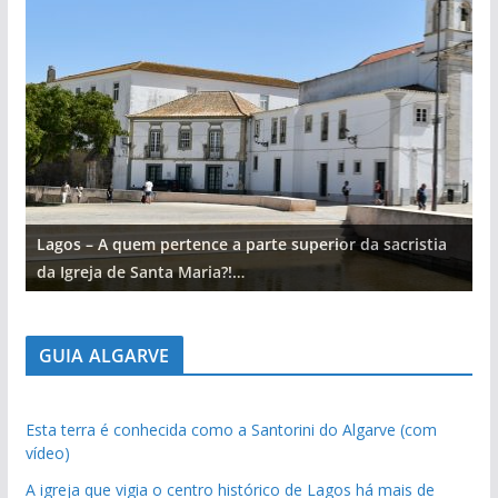
Lagos – A quem pertence a parte superior da sacristia
L
da Igreja de Santa Maria?!…
d
GUIA ALGARVE
Esta terra é conhecida como a Santorini do Algarve (com
vídeo)
A igreja que vigia o centro histórico de Lagos há mais de