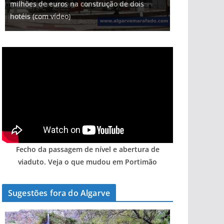
milhões de euros na construção de dois
Tapas do mar a 3 euros cada. Nova rota
Milagre da água. Fontes emblemáticas do
Tempestades roubam areia de praias e põem
Foto do dia: uma cidade algarvia que cresceu
hotéis (com vídeo)
gastronómica nasce no Algarve
Algarve voltam a ter vida (com vídeo)
arribas em risco no Algarve (com vídeo)
entre redes e fábricas
Fecho da passagem de nível e abertura de
viaduto. Veja o que mudou em Portimão
Sugestões fora do Algarve