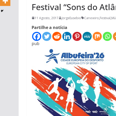
Festival “Sons do Atl
11 Agosto, 2017
JorgeEusebio
Carvoeiro
,
Festival
,
Mú
Partilhe a notícia
pub