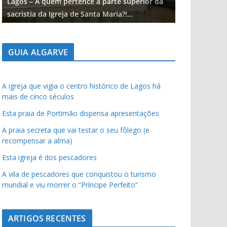
Lagos – A quem pertence a parte superior da
Lagos – A qu
sacristia da Igreja de Santa Maria?!…
sacristia da 
GUIA ALGARVE
A igreja que vigia o centro histórico de Lagos há
mais de cinco séculos
Esta praia de Portimão dispensa apresentações
A praia secreta que vai testar o seu fôlego (e
recompensar a alma)
Esta igreja é dos pescadores
A vila de pescadores que conquistou o turismo
mundial e viu morrer o “Príncipe Perfeito”
ARTIGOS RECENTES