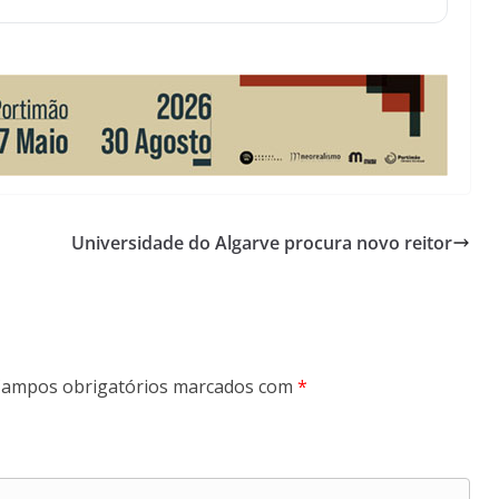
Lagos – A quem pertence a parte superior da
sacristia da Igreja de Santa Maria?!…
Universidade do Algarve procura novo reitor
ampos obrigatórios marcados com
*