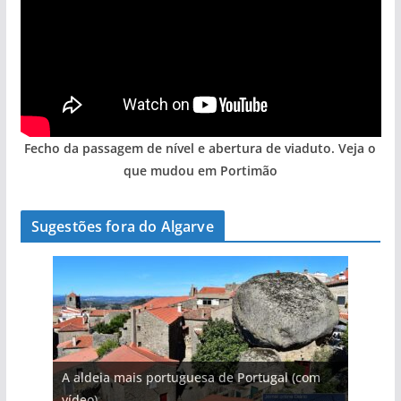
Fecho da passagem de nível e abertura de viaduto. Veja o
que mudou em Portimão
Sugestões fora do Algarve
A aldeia mais portuguesa de Portugal (com
vídeo)
A piscina natural com cascata
As portas do rio Tejo (com vídeo)