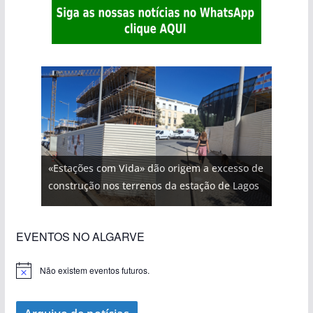
«Estações com Vida» dão origem a excesso de
construção nos terrenos da estação de Lagos
EVENTOS NO ALGARVE
Não existem eventos futuros.
A
v
i
s