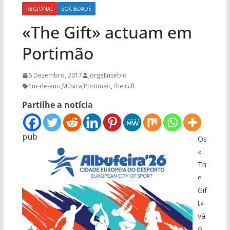
REGIONAL
SOCIEDADE
«The Gift» actuam em
Portimão
6 Dezembro, 2017
JorgeEusebio
fim-de-ano
,
Música
,
Portimão
,
The Gift
Partilhe a notícia
pub
Os
«
Th
e
Gif
t»
vã
o