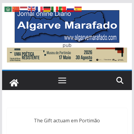
Skip
to
content
pub
The Gift actuam em Portimão