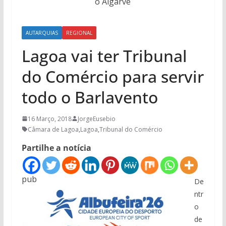
o Algarve
AUTARQUIAS
REGIONAL
Lagoa vai ter Tribunal
do Comércio para servir
todo o Barlavento
16 Março, 2018
JorgeEusebio
Câmara de Lagoa
,
Lagoa
,
Tribunal do Comércio
Partilhe a notícia
pub
De
ntr
o
de