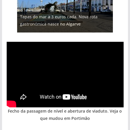
Projeto milionário: investimento de 108
Tapas do mar a 3 euros cada. Nova rota
milhões de euros na construção de dois
Tempestades roubam areia de praias e põem
Milagre da água. Fontes emblemáticas do
Foto do dia: uma cidade algarvia que cresceu
gastronómica nasce no Algarve
hotéis (com vídeo)
arribas em risco no Algarve (com vídeo)
Algarve voltam a ter vida (com vídeo)
entre redes e fábricas
Fecho da passagem de nível e abertura de viaduto. Veja o
que mudou em Portimão