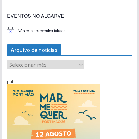
EVENTOS NO ALGARVE
Não existem eventos futuros.
A
v
i
s
Arquivo de notícias
o
A
r
q
pub
u
i
v
o
d
e
n