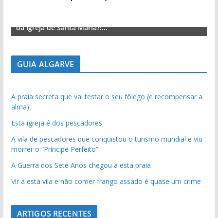
Lagos – A quem pertence a parte superior da sacristia
L
da Igreja de Santa Maria?!…
d
GUIA ALGARVE
A praia secreta que vai testar o seu fôlego (e recompensar a
alma)
Esta igreja é dos pescadores
A vila de pescadores que conquistou o turismo mundial e viu
morrer o “Príncipe Perfeito”
A Guerra dos Sete Anos chegou a esta praia
Vir a esta vila e não comer frango assado é quase um crime
ARTIGOS RECENTES