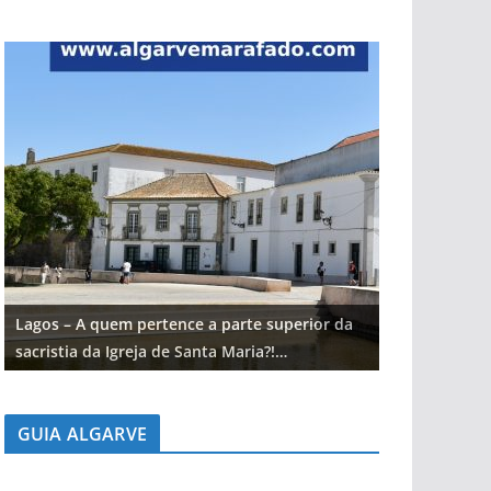
Lagos – A quem pertence a parte superior da
Lagos – A qu
sacristia da Igreja de Santa Maria?!…
sacristia da 
GUIA ALGARVE