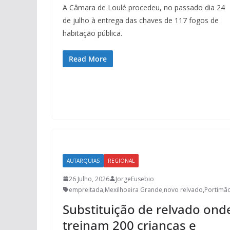
A Câmara de Loulé procedeu, no passado dia 24
de julho à entrega das chaves de 117 fogos de
habitação pública.
Read More
AUTARQUIAS
REGIONAL
26 Julho, 2026
JorgeEusebio
empreitada
,
Mexilhoeira Grande
,
novo relvado
,
Portimã
Substituição de relvado ond
treinam 200 crianças e