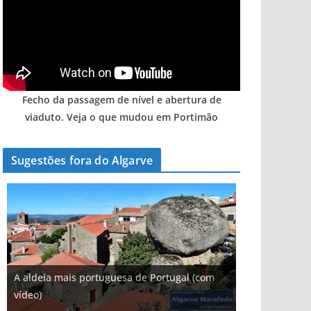
Fecho da passagem de nível e abertura de
viaduto. Veja o que mudou em Portimão
Sugestões fora do Algarve
A aldeia mais portuguesa de Portugal (com
vídeo)
A piscina natural com cascata
As portas do rio Tejo (com vídeo)