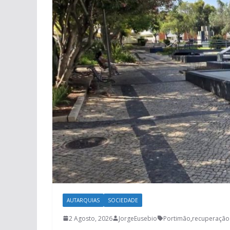
AUTARQUIAS
SOCIEDADE
2 Agosto, 2026
JorgeEusebio
Portimão
,
recuperação