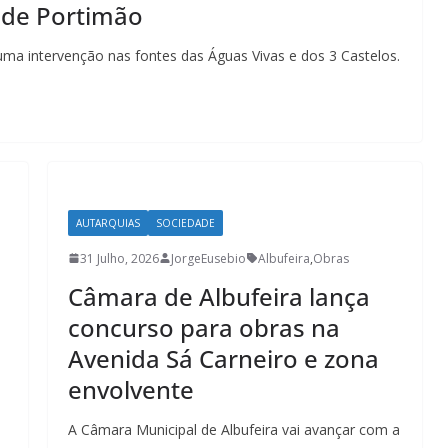
 de Portimão
ma intervenção nas fontes das Águas Vivas e dos 3 Castelos.
AUTARQUIAS
SOCIEDADE
31 Julho, 2026
JorgeEusebio
Albufeira
,
Obras
Câmara de Albufeira lança
Lagos – A quem pertence a parte superior da
sacristia da Igreja de Santa Maria?!…
concurso para obras na
Avenida Sá Carneiro e zona
envolvente
A Câmara Municipal de Albufeira vai avançar com a