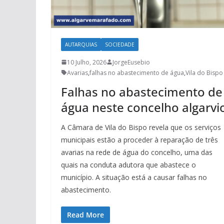
AUTARQUIAS
SOCIEDADE
10 Julho, 2026
JorgeEusebio
Avarias
,
falhas no abastecimento de água
,
Vila do Bispo
Falhas no abastecimento de
água neste concelho algarvi
A Câmara de Vila do Bispo revela que os serviços
municipais estão a proceder à reparação de três
avarias na rede de água do concelho, uma das
quais na conduta adutora que abastece o
município. A situação está a causar falhas no
abastecimento.
Read More