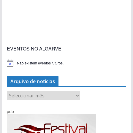
«Estações com Vida» dão origem a excesso de
construção nos terrenos da estação de Lagos
EVENTOS NO ALGARVE
Não existem eventos futuros.
A
v
i
s
Arquivo de notícias
o
A
r
q
pub
u
i
v