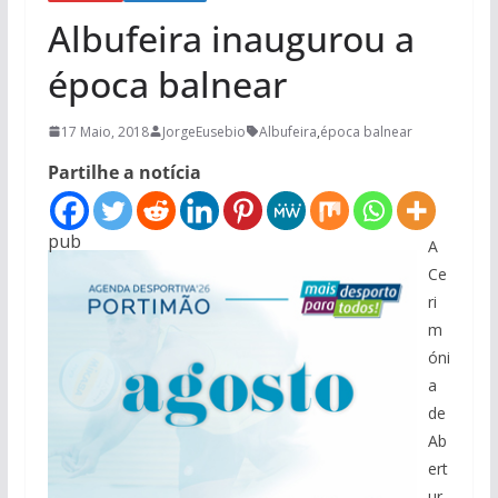
Albufeira inaugurou a
época balnear
17 Maio, 2018
JorgeEusebio
Albufeira
,
época balnear
Partilhe a notícia
pub
A
Ce
ri
m
óni
a
de
Ab
ert
ur