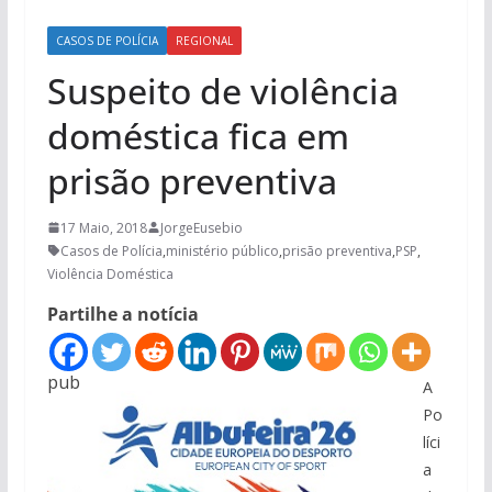
CASOS DE POLÍCIA
REGIONAL
Suspeito de violência
doméstica fica em
prisão preventiva
17 Maio, 2018
JorgeEusebio
Casos de Polícia
,
ministério público
,
prisão preventiva
,
PSP
,
Violência Doméstica
Partilhe a notícia
pub
A
Po
líci
a