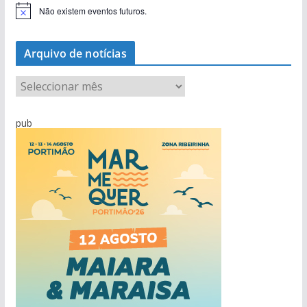
Não existem eventos futuros.
A
v
i
s
Arquivo de notícias
o
A
r
q
pub
u
i
v
o
d
e
n
o
t
í
c