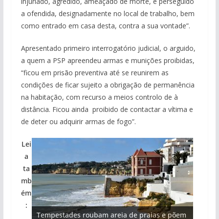
injuriado, agredido, ameaçado de morte, e perseguido
a ofendida, designadamente no local de trabalho, bem
como entrado em casa desta, contra a sua vontade”.
Apresentado primeiro interrogatório judicial, o arguido,
a quem a PSP apreendeu armas e munições proibidas,
“ficou em prisão preventiva até se reunirem as
condições de ficar sujeito a obrigação de permanência
na habitação, com recurso a meios controlo de à
distância. Ficou ainda proibido de contactar a vítima e
de deter ou adquirir armas de fogo”.
Lei
a
ta
mb
ém
Projeto milionário: investimento de 108
:
milhões de euros na construção de dois
Tempestades roubam areia de praias e põem
Milagre da água. Fontes emblemáticas do
Tapas do mar a 3 euros cada. Nova rota
Foto do dia: uma cidade algarvia que cresceu