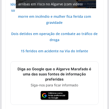
hotéis (com vídeo)
arribas em risco no Algarve (com vídeo)
Algarve voltam a ter vida (com vídeo)
gastronómica nasce no Algarve
entre redes e fábricas
Ido
so
morre em incêndio e mulher fica ferida com
gravidade
Dois detidos em operação de combate ao tráfico de
droga
15 feridos em acidente na Via do Infante
Diga ao Google que o Algarve Marafado é
uma das suas fontes de informação
preferidas
Siga-nos para ficar informado