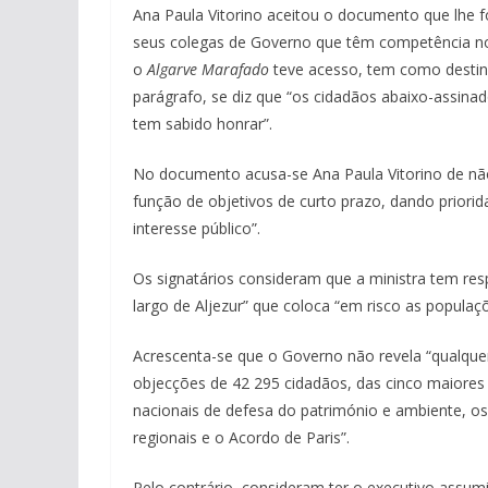
Ana Paula Vitorino aceitou o documento que lhe f
seus colegas de Governo que têm competência no 
o
Algarve Marafado
teve acesso, tem como destinat
parágrafo, se diz que “o
s cidadãos abaixo-assina
tem sabido honrar”.
No documento acusa-se Ana Paula Vitorino de não
função de objetivos de curto prazo, dando priori
interesse público”.
Os signatários consideram que a ministra tem res
largo de Aljezur” que coloca “em risco as populaçõe
Acrescenta-se que o Governo não revela “qualque
objecções de 42 295 cidadãos, das cinco maiores 
nacionais de defesa do património e ambiente, os
regionais e o Acordo de Paris”.
Pelo contrário, consideram ter o executivo assumi