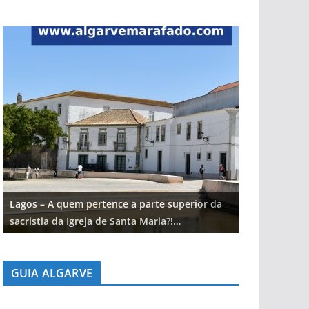
Lagos – A quem pertence a parte superior da
Lagos – A qu
sacristia da Igreja de Santa Maria?!…
sacristia da 
GUIA ALGARVE