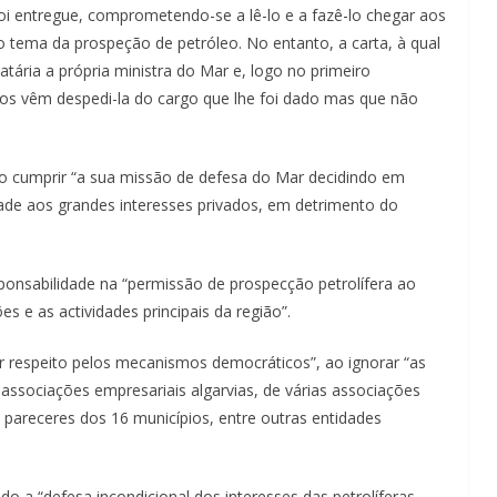
oi entregue, comprometendo-se a lê-lo e a fazê-lo chegar aos
tema da prospeção de petróleo. No entanto, a carta, à qual
ária a própria ministra do Mar e, logo no primeiro
dos vêm despedi-la do cargo que lhe foi dado mas que não
 cumprir “
a sua missão de defesa do Mar decidindo em
dade aos grandes interesses privados, em detrimento do
ponsabilidade na “permissão de prospecção petrolífera ao
s e as actividades principais da região”.
Lagos – A quem pertence a parte superior da
sacristia da Igreja de Santa Maria?!…
r respeito pelos mecanismos democráticos”, ao ignorar “as
associações empresariais algarvias, de várias associações
 pareceres dos 16 municípios, entre outras entidades
do a “defesa incondicional dos interesses das petrolíferas