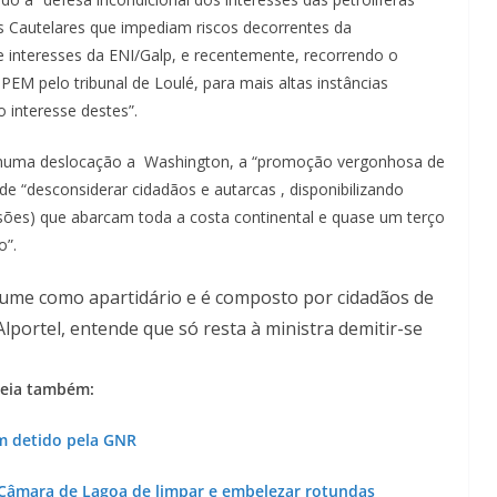
s Cautelares que impediam riscos decorrentes da
e interesses da ENI/Galp, e recentemente, recorrendo o
EM pelo tribunal de Loulé, para mais altas instâncias
o interesse destes”.
, numa deslocação a Washington, a “promoção vergonhosa de
e “desconsiderar cidadãos e autarcas , disponibilizando
ssões) que abarcam toda a costa continental e quase um terço
o”.
ssume como apartidário e é composto por cidadãos de
Alportel, entende que só resta à ministra demitir-se
eia também:
 detido pela GNR
 Câmara de Lagoa de limpar e embelezar rotundas