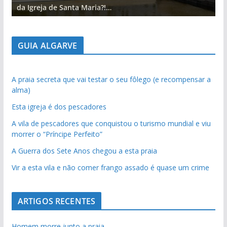
da Igreja de Santa Maria?!…
d
GUIA ALGARVE
A praia secreta que vai testar o seu fôlego (e recompensar a
alma)
Esta igreja é dos pescadores
A vila de pescadores que conquistou o turismo mundial e viu
morrer o “Príncipe Perfeito”
A Guerra dos Sete Anos chegou a esta praia
Vir a esta vila e não comer frango assado é quase um crime
ARTIGOS RECENTES
Homem morre junto a praia