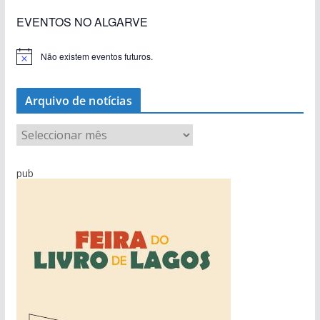
EVENTOS NO ALGARVE
Não existem eventos futuros.
A
v
i
s
Arquivo de notícias
o
A
r
q
pub
u
i
v
o
d
e
n
o