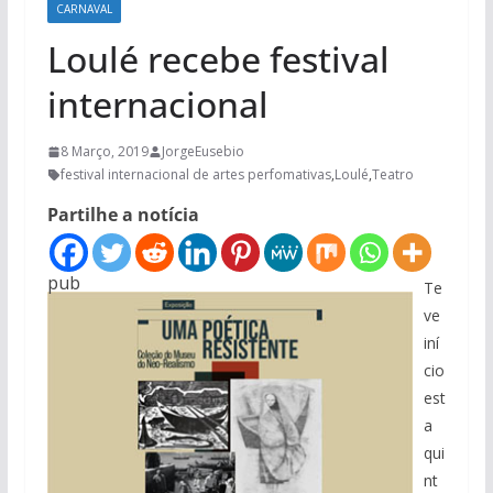
CARNAVAL
Loulé recebe festival
internacional
8 Março, 2019
JorgeEusebio
festival internacional de artes perfomativas
,
Loulé
,
Teatro
Partilhe a notícia
pub
Te
ve
iní
cio
est
a
qui
nt