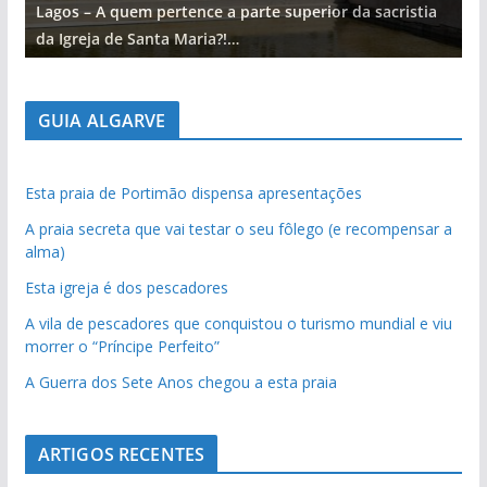
Lagos – A quem pertence a parte superior da sacristia
L
da Igreja de Santa Maria?!…
d
GUIA ALGARVE
Esta praia de Portimão dispensa apresentações
A praia secreta que vai testar o seu fôlego (e recompensar a
alma)
Esta igreja é dos pescadores
A vila de pescadores que conquistou o turismo mundial e viu
morrer o “Príncipe Perfeito”
A Guerra dos Sete Anos chegou a esta praia
ARTIGOS RECENTES