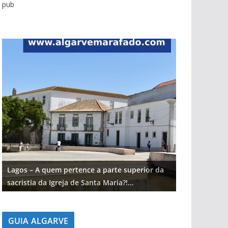
pub
Lagos – A quem pertence a parte superior da
Lagos – A qu
sacristia da Igreja de Santa Maria?!…
sacristia da 
GUIA ALGARVE