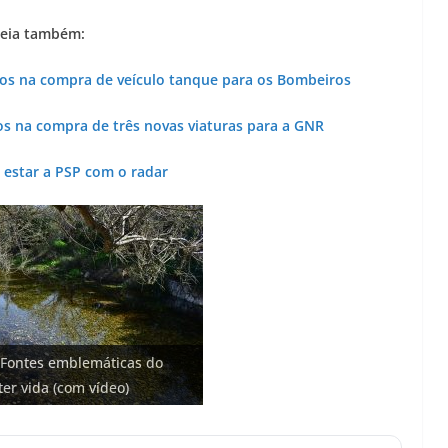
eia também:
ros na compra de veículo tanque para os Bombeiros
os na compra de três novas viaturas para a GNR
 estar a PSP com o radar
o: investimento de 108
 Fontes emblemáticas do
 euros cada. Nova rota
 na construção de dois
 cidade algarvia que cresceu
bam areia de praias e põem
ter vida (com vídeo)
ce no Algarve
)
ricas
no Algarve (com vídeo)