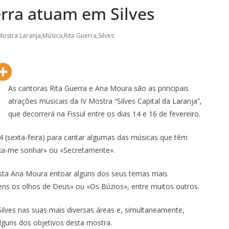
rra atuam em Silves
Mostra Laranja
,
Música
,
Rita Guerra
,
Silves
As cantoras Rita Guerra e Ana Moura são as principais
atrações musicais da IV Mostra “Silves Capital da Laranja”,
que decorrerá na Fissul entre os dias 14 e 16 de fevereiro.
14 (sexta-feira) para cantar algumas das músicas que têm
ixa-me sonhar» ou «Secretamente».
Lagos – A quem pertence a parte superior da
dista Ana Moura entoar alguns dos seus temas mais
sacristia da Igreja de Santa Maria?!…
ns os olhos de Deus» ou «Os Búzios», entre muitos outros.
 Silves nas suas mais diversas áreas e, simultaneamente,
alguns dos objetivos desta mostra.