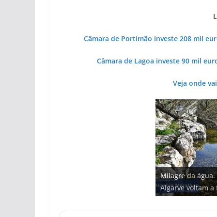
L
Câmara de Portimão investe 208 mil eu
Câmara de Lagoa investe 90 mil eur
Veja onde vai
Projeto milionári
Milagre da água.
Tapas do mar a 3
milhões de euros
Foto do dia: uma
Tempestades rou
Algarve voltam a 
gastronómica nas
hotéis (com vídeo
entre redes e fáb
arribas em risco 