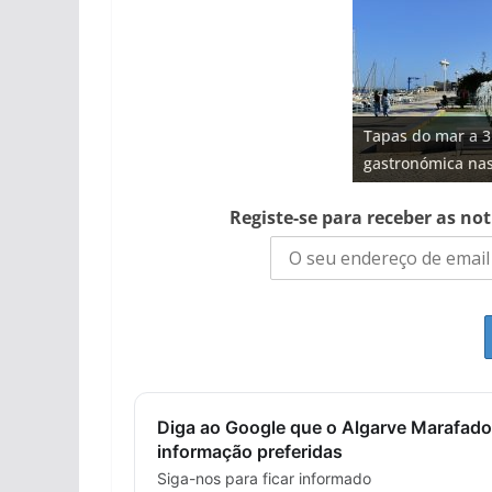
Projeto milionári
Tapas do mar a 3
milhões de euros
Tempestades rou
Foto do dia: uma
Milagre da água.
gastronómica nas
hotéis (com vídeo
arribas em risco 
entre redes e fáb
Algarve voltam a 
Registe-se para receber as no
Diga ao Google que o Algarve Marafado
informação preferidas
Siga-nos para ficar informado