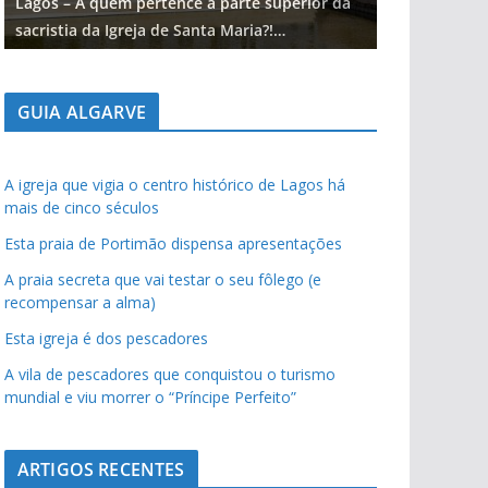
Lagos – A quem pertence a parte superior da
Lagos – A qu
sacristia da Igreja de Santa Maria?!…
sacristia da 
GUIA ALGARVE
A igreja que vigia o centro histórico de Lagos há
mais de cinco séculos
Esta praia de Portimão dispensa apresentações
A praia secreta que vai testar o seu fôlego (e
recompensar a alma)
Esta igreja é dos pescadores
A vila de pescadores que conquistou o turismo
mundial e viu morrer o “Príncipe Perfeito”
ARTIGOS RECENTES