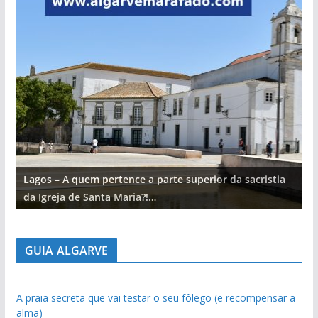
Lagos – A quem pertence a parte superior da sacristia
L
da Igreja de Santa Maria?!…
d
GUIA ALGARVE
A praia secreta que vai testar o seu fôlego (e recompensar a
alma)