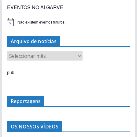
EVENTOS NO ALGARVE
Não existem eventos futuros.
A
v
i
s
Arquivo de notícias
o
A
r
q
pub
u
i
v
o
Reportagens
d
e
n
OS NOSSOS VÍDEOS
o