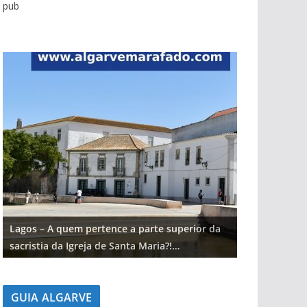
pub
Lagos – A quem pertence a parte superior da
Lagos – A qu
sacristia da Igreja de Santa Maria?!…
sacristia da 
GUIA ALGARVE