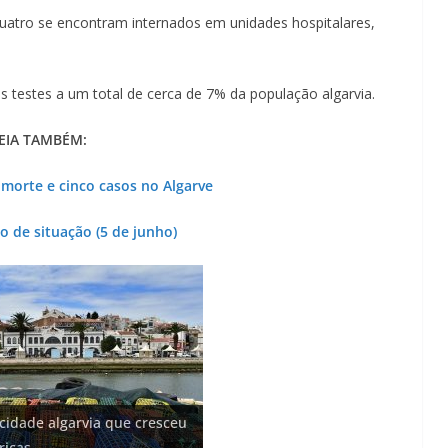
uatro se encontram internados em unidades hospitalares,
s testes a um total de cerca de 7% da população algarvia.
EIA TAMBÉM:
morte e cinco casos no Algarve
o de situação (5 de junho)
o: investimento de 108
 cidade algarvia que cresceu
 na construção de dois
 euros cada. Nova rota
 Fontes emblemáticas do
bam areia de praias e põem
ricas
)
ce no Algarve
ter vida (com vídeo)
no Algarve (com vídeo)