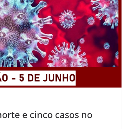
Lagos – A quem pertence a parte superior da
sacristia da Igreja de Santa Maria?!…
orte e cinco casos no