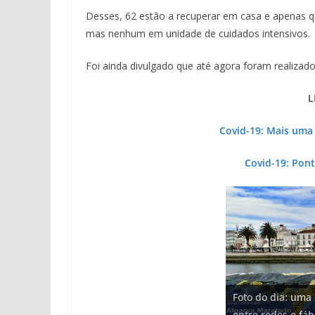
Desses, 62 estão a recuperar em casa e apenas q
mas nenhum em unidade de cuidados intensivos.
Foi ainda divulgado que até agora foram realizado
L
Covid-19: Mais uma 
Covid-19: Pont
Projeto milionári
Foto do dia: uma
milhões de euros
Tapas do mar a 3
Milagre da água.
Tempestades rou
entre redes e fáb
hotéis (com vídeo
gastronómica nas
Algarve voltam a 
arribas em risco 