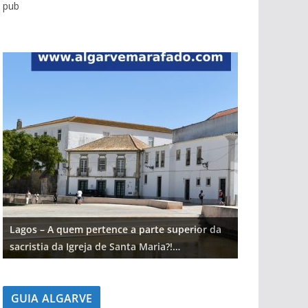
pub
Lagos – A quem pertence a parte superior da
Lagos – A qu
sacristia da Igreja de Santa Maria?!…
sacristia da 
GUIA ALGARVE