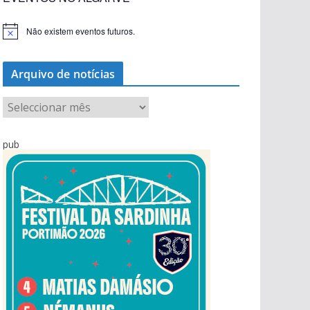
Não existem eventos futuros.
A
v
i
s
Arquivo de notícias
o
A
r
q
pub
u
i
v
o
d
e
n
o
t