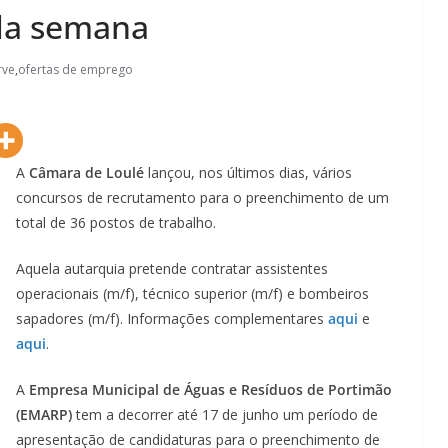
da semana
rve
,
ofertas de emprego
A
Câmara de Loulé
lançou, nos últimos dias, vários
concursos de recrutamento para o preenchimento de um
total de 36 postos de trabalho.
Aquela autarquia pretende contratar assistentes
operacionais (m/f), técnico superior (m/f) e bombeiros
sapadores (m/f). Informações complementares
aqui
e
Lagos – A quem pertence a parte superior da
aqui
.
sacristia da Igreja de Santa Maria?!…
A
Empresa Municipal de Águas e Resíduos de Portimão
(EMARP)
tem a decorrer até 17 de junho um período de
apresentação de candidaturas para o preenchimento de