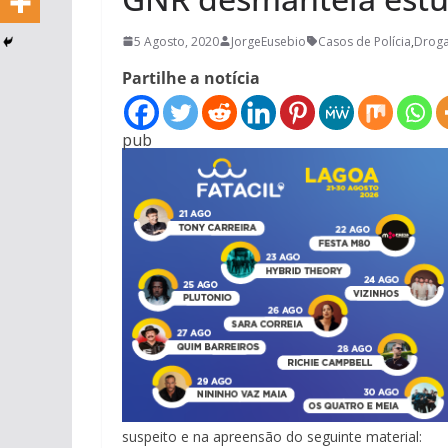
5 Agosto, 2020
JorgeEusebio
Casos de Polícia
,
Drog
Partilhe a notícia
pub
suspeito e na apreensão do seguinte material: