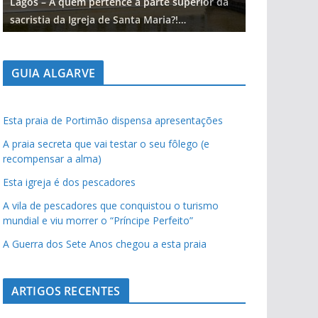
Lagos – A quem pertence a parte superior da
Lagos – A qu
sacristia da Igreja de Santa Maria?!…
sacristia da 
GUIA ALGARVE
Esta praia de Portimão dispensa apresentações
A praia secreta que vai testar o seu fôlego (e
recompensar a alma)
Esta igreja é dos pescadores
A vila de pescadores que conquistou o turismo
mundial e viu morrer o “Príncipe Perfeito”
A Guerra dos Sete Anos chegou a esta praia
ARTIGOS RECENTES