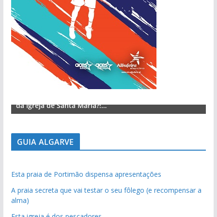
Lagos – A quem pertence a parte superior da sacristia
L
da Igreja de Santa Maria?!…
d
GUIA ALGARVE
Esta praia de Portimão dispensa apresentações
A praia secreta que vai testar o seu fôlego (e recompensar a
alma)
Esta igreja é dos pescadores