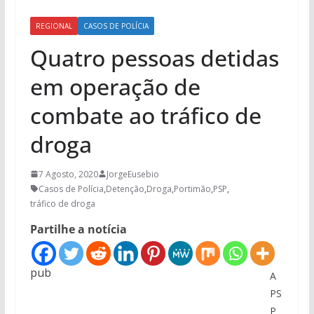
REGIONAL
CASOS DE POLÍCIA
Quatro pessoas detidas
em operação de
combate ao tráfico de
droga
7 Agosto, 2020
JorgeEusebio
Casos de Polícia
,
Detenção
,
Droga
,
Portimão
,
PSP
,
tráfico de droga
Partilhe a notícia
pub
A
PS
P