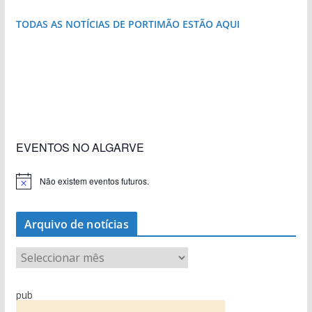
TODAS AS NOTÍCIAS DE PORTIMÃO ESTÃO AQUI
«Estações com Vida» dão origem a excesso de
construção nos terrenos da estação de Lagos
EVENTOS NO ALGARVE
Não existem eventos futuros.
A
v
i
s
Arquivo de notícias
o
A
r
q
pub
u