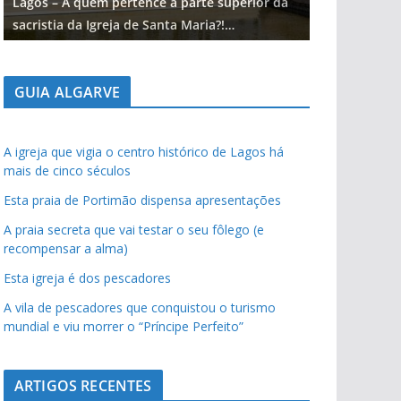
Lagos – A quem pertence a parte superior da
Lagos – A qu
sacristia da Igreja de Santa Maria?!…
sacristia da 
GUIA ALGARVE
A igreja que vigia o centro histórico de Lagos há
mais de cinco séculos
Esta praia de Portimão dispensa apresentações
A praia secreta que vai testar o seu fôlego (e
recompensar a alma)
Esta igreja é dos pescadores
A vila de pescadores que conquistou o turismo
mundial e viu morrer o “Príncipe Perfeito”
ARTIGOS RECENTES