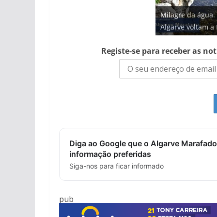
Projeto milionári
Milagre da água.
Tempestades rou
milhões de euros
Tapas do mar a 3
Foto do dia: uma
Algarve voltam a 
arribas em risco 
hotéis (com vídeo
gastronómica nas
entre redes e fáb
Registe-se para receber as no
Diga ao Google que o Algarve Marafado
informação preferidas
Siga-nos para ficar informado
pub