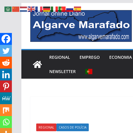
Skip
to
content
REGIONAL
EMPREGO
ECONOMIA
NEWSLETTER
REGIONAL
CASOS DE POLÍCIA