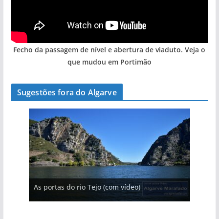
Fecho da passagem de nível e abertura de viaduto. Veja o
que mudou em Portimão
Sugestões fora do Algarve
A aldeia mais portuguesa de Portugal (com
As portas do rio Tejo (com vídeo)
vídeo)
A piscina natural com cascata
Foto do dia: esta pequena praia é um símbolo
do Algarve