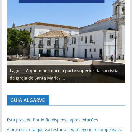
Lagos – A quem pertence a parte superior da sacristia
L
da Igreja de Santa Maria?!…
d
GUIA ALGARVE
Esta praia de Portimão dispensa apresentações
A praia secreta que vai testar o seu fôlego (e recompensar a