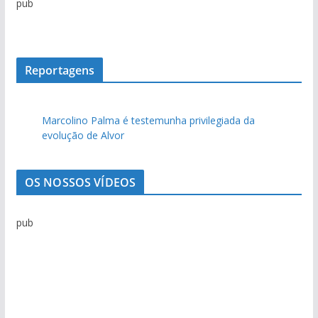
pub
u
i
v
o
Reportagens
d
e
Marcolino Palma é testemunha privilegiada da
n
evolução de Alvor
o
t
í
OS NOSSOS VÍDEOS
c
i
pub
a
s