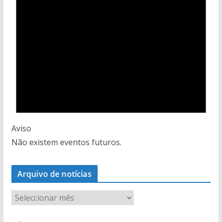
Aviso
Não existem eventos futuros.
Arquivo de notícias
A
r
q