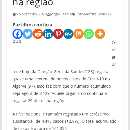
na região
5 Novembro, 2020
JorgeEusebio
Coronavírus
,
Covid-19
Partilhe a notícia
pub
O
rel
at
óri
o de hoje da Direção-Geral da Saúde (DGS) regista
quase uma centena de novos casos de Covid-19 no
Algarve (97). Isso faz com que o número acumulado
seja agora de 3.129. Aquele organismo continua a
registar 29 óbitos na região.
A nível nacional é também registado um acréscimo
substancial, de 4.410 casos (+2,8%). O total acumulado
de casos é agora de 161.350.