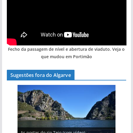
Fecho da passagem de nível e abertura de viaduto. Veja o
que mudou em Portimão
Sugestões fora do Algarve
A aldeia mais portuguesa de Portugal (com
As portas do rio Tejo (com vídeo)
A piscina natural com cascata
vídeo)