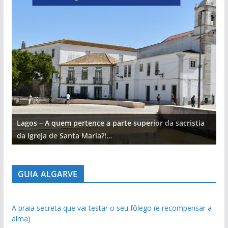
Lagos – A quem pertence a parte superior da sacristia
L
da Igreja de Santa Maria?!…
d
GUIA ALGARVE
A praia secreta que vai testar o seu fôlego (e recompensar a
alma)