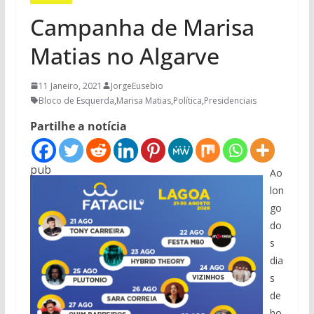
Campanha de Marisa
Matias no Algarve
11 Janeiro, 2021
JorgeEusebio
Bloco de Esquerda
,
Marisa Matias
,
Política
,
Presidenciais
Partilhe a notícia
pub
Ao
lon
go
do
s
dia
s
de
ho