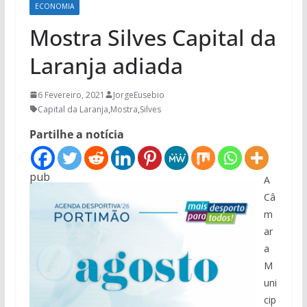
ECONOMIA
Mostra Silves Capital da
Laranja adiada
6 Fevereiro, 2021
JorgeEusebio
Capital da Laranja
,
Mostra
,
Silves
Partilhe a notícia
pub
A
Câ
m
ar
a
M
uni
cip