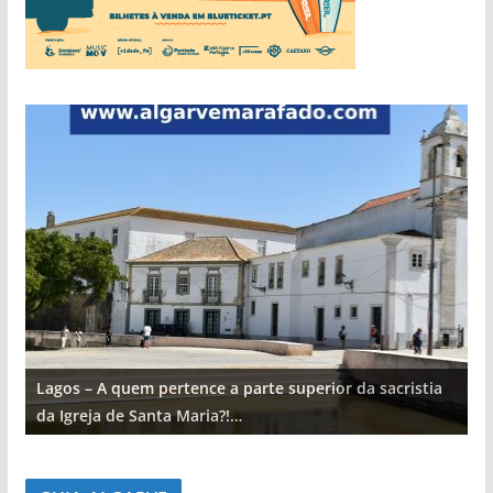
Lagos – A quem pertence a parte superior da sacristia
L
da Igreja de Santa Maria?!…
d