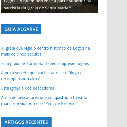
Lagos – A quem pertence a parte superior da
Lagos – A qu
sacristia da Igreja de Santa Maria?!…
sacristia da 
GUIA ALGARVE
A igreja que vigia o centro histórico de Lagos há
mais de cinco séculos
Esta praia de Portimão dispensa apresentações
A praia secreta que vai testar o seu fôlego (e
recompensar a alma)
Esta igreja é dos pescadores
A vila de pescadores que conquistou o turismo
mundial e viu morrer o “Príncipe Perfeito”
ARTIGOS RECENTES