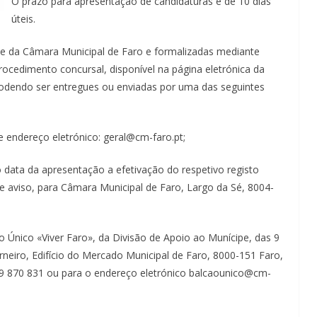
O prazo para apresentação de candidaturas é de 10 dias
úteis.
nte da Câmara Municipal de Faro e formalizadas mediante
ocedimento concursal, disponível na página eletrónica da
odendo ser entregues ou enviadas por uma das seguintes
e endereço eletrónico: geral@cm-faro.pt;
 data da apresentação a efetivação do respetivo registo
te aviso, para Câmara Municipal de Faro, Largo da Sé, 8004-
o Único «Viver Faro», da Divisão de Apoio ao Munícipe, das 9
rneiro, Edifício do Mercado Municipal de Faro, 8000-151 Faro,
9 870 831 ou para o endereço eletrónico balcaounico@cm-