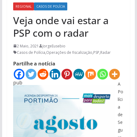
REGIONAL
CASOS DE POLÍCIA
Veja onde vai estar a
PSP com o radar
2 Maio, 2021
JorgeEusebio
Casos de Polícia
,
Operações de fiscalização
,
PSP
,
Radar
Partilhe a notícia
pub
A
Po
líci
a
de
Se
gu