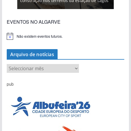
construção nos terrenos da estação de Lagos
EVENTOS NO ALGARVE
Não existem eventos futuros.
A
v
i
s
Arquivo de notícias
o
A
r
q
pub
u
i
v
o
d
e