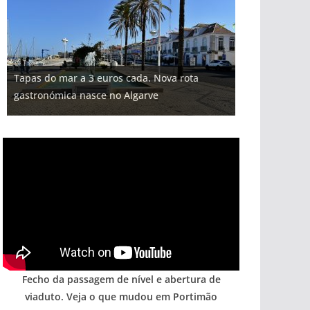
Projeto milionário: investimento de 108
Tapas do mar a 3 euros cada. Nova rota
Tempestades roubam areia de praias e põem
Foto do dia: uma cidade algarvia que cresceu
milhões de euros na construção de dois
Milagre da água. Fontes emblemáticas do
gastronómica nasce no Algarve
arribas em risco no Algarve (com vídeo)
entre redes e fábricas
hotéis (com vídeo)
Algarve voltam a ter vida (com vídeo)
Fecho da passagem de nível e abertura de
viaduto. Veja o que mudou em Portimão