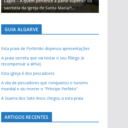
Lagos – A quem pertence a parte superior da
Lagos – A qu
sacristia da Igreja de Santa Maria?!…
sacristia da 
GUIA ALGARVE
Esta praia de Portimão dispensa apresentações
A praia secreta que vai testar o seu fôlego (e
recompensar a alma)
Esta igreja é dos pescadores
A vila de pescadores que conquistou o turismo
mundial e viu morrer o “Príncipe Perfeito”
A Guerra dos Sete Anos chegou a esta praia
ARTIGOS RECENTES