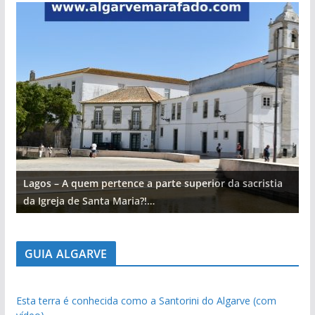
Lagos – A quem pertence a parte superior da sacristia
L
da Igreja de Santa Maria?!…
d
GUIA ALGARVE
Esta terra é conhecida como a Santorini do Algarve (com