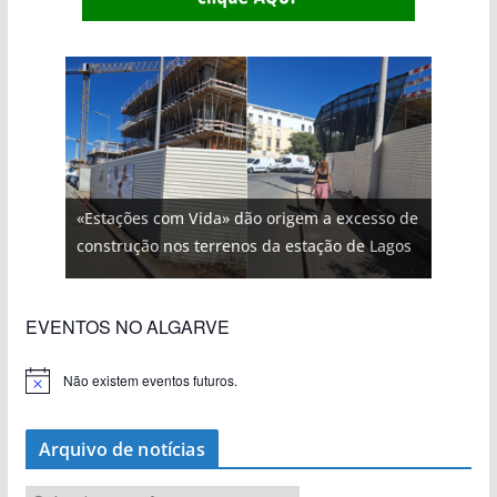
«Estações com Vida» dão origem a excesso de
construção nos terrenos da estação de Lagos
EVENTOS NO ALGARVE
Não existem eventos futuros.
A
v
i
s
Arquivo de notícias
o