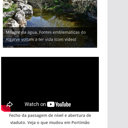
Projeto milionário: investimento de 108
Milagre da água. Fontes emblemáticas do
Foto do dia: uma cidade algarvia que cresceu
Tempestades roubam areia de praias e põem
milhões de euros na construção de dois
Tapas do mar a 3 euros cada. Nova rota
Algarve voltam a ter vida (com vídeo)
entre redes e fábricas
arribas em risco no Algarve (com vídeo)
hotéis (com vídeo)
gastronómica nasce no Algarve
Fecho da passagem de nível e abertura de
viaduto. Veja o que mudou em Portimão