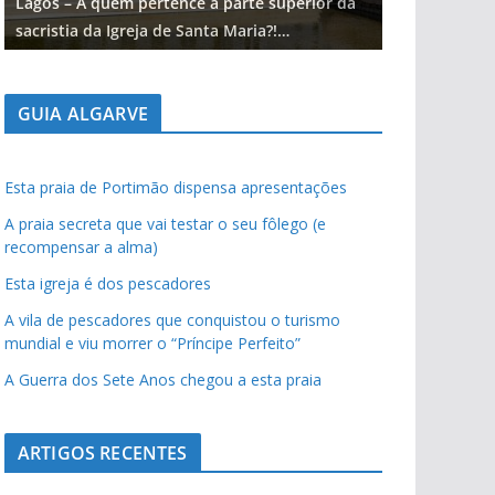
Lagos – A quem pertence a parte superior da
Lagos – A qu
sacristia da Igreja de Santa Maria?!…
sacristia da 
GUIA ALGARVE
Esta praia de Portimão dispensa apresentações
A praia secreta que vai testar o seu fôlego (e
recompensar a alma)
Esta igreja é dos pescadores
A vila de pescadores que conquistou o turismo
mundial e viu morrer o “Príncipe Perfeito”
A Guerra dos Sete Anos chegou a esta praia
ARTIGOS RECENTES