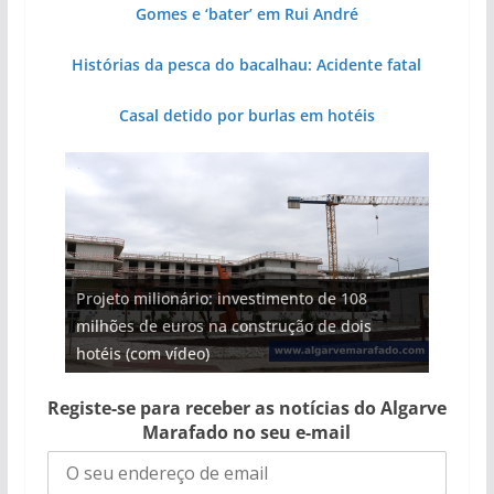
Gomes e ‘bater’ em Rui André
Histórias da pesca do bacalhau: Acidente fatal
Casal detido por burlas em hotéis
Projeto milionário: investimento de 108
milhões de euros na construção de dois
Foto do dia: uma cidade algarvia que cresceu
Tempestades roubam areia de praias e põem
Milagre da água. Fontes emblemáticas do
Tapas do mar a 3 euros cada. Nova rota
hotéis (com vídeo)
entre redes e fábricas
arribas em risco no Algarve (com vídeo)
Algarve voltam a ter vida (com vídeo)
gastronómica nasce no Algarve
Registe-se para receber as notícias do Algarve
Marafado no seu e-mail