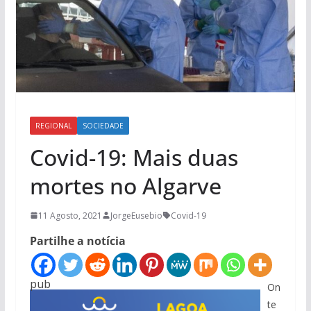
REGIONAL
SOCIEDADE
Covid-19: Mais duas
mortes no Algarve
11 Agosto, 2021
JorgeEusebio
Covid-19
Partilhe a notícia
pub
On
te