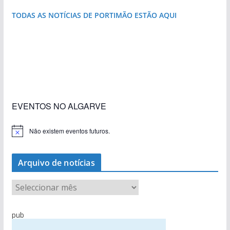
TODAS AS NOTÍCIAS DE PORTIMÃO ESTÃO AQUI
«Estações com Vida» dão origem a excesso de
construção nos terrenos da estação de Lagos
EVENTOS NO ALGARVE
Não existem eventos futuros.
A
v
i
s
Arquivo de notícias
o
A
r
q
pub
u