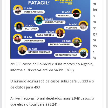
m
for
a
m
re
gis
ta
do
s
m
ais 306 casos de Covid-19 e duas mortes no Algarve,
informa a Direção-Geral da Saúde (DGS).
O número acumulado de casos subiu para 35.333 e o
de óbitos para 403.
A nível nacional foram detetados mais 2.948 casos, o
que eleva o total para 993.241.