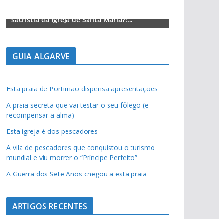
Lagos – A quem pertence a parte superior da
Lagos – A qu
sacristia da Igreja de Santa Maria?!…
sacristia da 
GUIA ALGARVE
Esta praia de Portimão dispensa apresentações
A praia secreta que vai testar o seu fôlego (e
recompensar a alma)
Esta igreja é dos pescadores
A vila de pescadores que conquistou o turismo
mundial e viu morrer o “Príncipe Perfeito”
A Guerra dos Sete Anos chegou a esta praia
ARTIGOS RECENTES