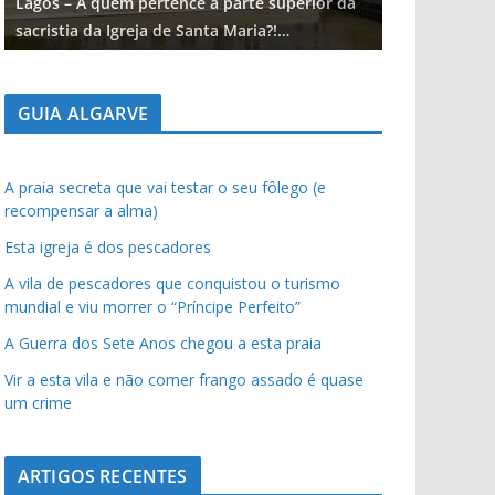
Lagos – A quem pertence a parte superior da
Lagos – A qu
sacristia da Igreja de Santa Maria?!…
sacristia da 
GUIA ALGARVE
A praia secreta que vai testar o seu fôlego (e
recompensar a alma)
Esta igreja é dos pescadores
A vila de pescadores que conquistou o turismo
mundial e viu morrer o “Príncipe Perfeito”
A Guerra dos Sete Anos chegou a esta praia
Vir a esta vila e não comer frango assado é quase
um crime
ARTIGOS RECENTES