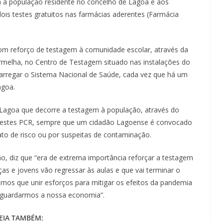
Lagos – A quem pertence a parte superior da
á à população residente no concelho de Lagoa e aos
sacristia da Igreja de Santa Maria?!…
dois testes gratuitos nas farmácias aderentes (Farmácia
m reforço de testagem à comunidade escolar, através da
Vermelha, no Centro de Testagem situado nas instalações do
carregar o Sistema Nacional de Saúde, cada vez que há um
agoa.
e Lagoa que decorre a testagem à população, através do
 testes PCR, sempre que um cidadão Lagoense é convocado
ato de risco ou por suspeitas de contaminação.
o, diz que “era de extrema importância reforçar a testagem
as e jovens vão regressar às aulas e que vai terminar o
mos que unir esforços para mitigar os efeitos da pandemia
vaguardarmos a nossa economia”.
EIA TAMBÉM: