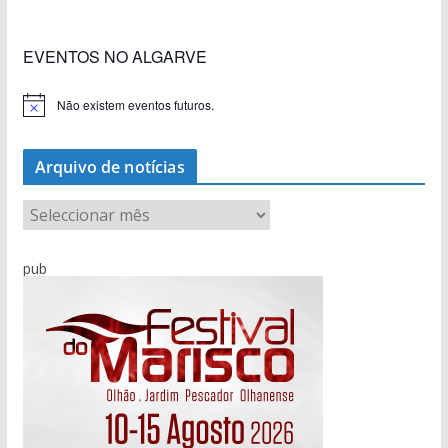
EVENTOS NO ALGARVE
Não existem eventos futuros.
A
v
i
s
Arquivo de notícias
o
A
r
q
pub
u
i
v
o
d
e
n