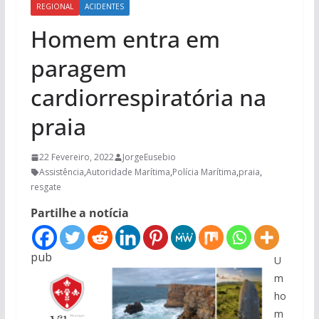
REGIONAL
ACIDENTES
Homem entra em
paragem
cardiorrespiratória na
praia
22 Fevereiro, 2022
JorgeEusebio
Assistência
,
Autoridade Marítima
,
Polícia Marítima
,
praia
,
resgate
Partilhe a notícia
pub
U
m
ho
m