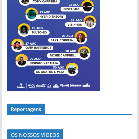
a
s
Reportagens
OS NOSSOS VÍDEOS