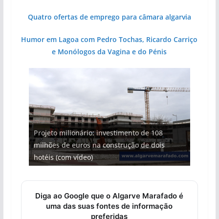
Quatro ofertas de emprego para câmara algarvia
Humor em Lagoa com Pedro Tochas, Ricardo Carriço
e Monólogos da Vagina e do Pénis
Projeto milionário: investimento de 108
milhões de euros na construção de dois
Tempestades roubam areia de praias e põem
Milagre da água. Fontes emblemáticas do
Tapas do mar a 3 euros cada. Nova rota
Foto do dia: uma cidade algarvia que cresceu
hotéis (com vídeo)
arribas em risco no Algarve (com vídeo)
Algarve voltam a ter vida (com vídeo)
gastronómica nasce no Algarve
entre redes e fábricas
Diga ao Google que o Algarve Marafado é
uma das suas fontes de informação
preferidas