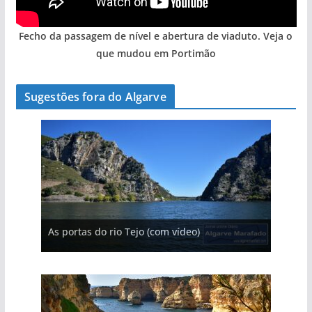
Fecho da passagem de nível e abertura de viaduto. Veja o
que mudou em Portimão
Sugestões fora do Algarve
A aldeia mais portuguesa de Portugal (com
As portas do rio Tejo (com vídeo)
vídeo)
A piscina natural com cascata