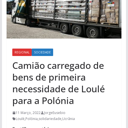
REGIONAL
SOCIEDADE
Camião carregado de
bens de primeira
necessidade de Loulé
para a Polónia
11 Março, 2022
JorgeEusebio
Loulé
,
Polónia
,
solidariedade
,
Ucrânia