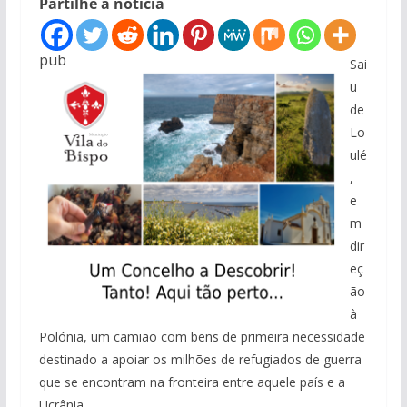
Partilhe a notícia
pub
Sai
u
de
Lo
ulé
,
e
m
dir
eç
ão
à
Polónia, um camião com bens de primeira necessidade
destinado a apoiar os milhões de refugiados de guerra
que se encontram na fronteira entre aquele país e a
Ucrânia.