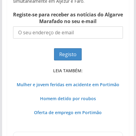
simultaneamente em Aljezur e Faro.
Registe-se para receber as notícias do Algarve
Marafado no seu e-mail
LEIA TAMBÉM:
Mulher e jovem feridas em acidente em Portimão
Homem detido por roubos
Projeto milionário: investimento de 108
Tempestades roubam areia de praias e põem
Tapas do mar a 3 euros cada. Nova rota
milhões de euros na construção de dois
Milagre da água. Fontes emblemáticas do
Foto do dia: uma cidade algarvia que cresceu
Oferta de emprego em Portimão
arribas em risco no Algarve (com vídeo)
gastronómica nasce no Algarve
hotéis (com vídeo)
Algarve voltam a ter vida (com vídeo)
entre redes e fábricas