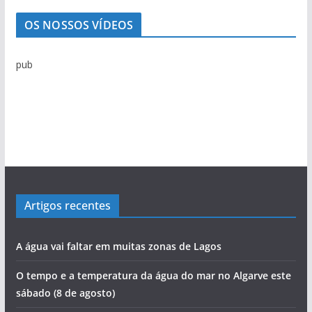
e
n
OS NOSSOS VÍDEOS
o
t
pub
í
c
i
a
s
Artigos recentes
A água vai faltar em muitas zonas de Lagos
O tempo e a temperatura da água do mar no Algarve este
sábado (8 de agosto)