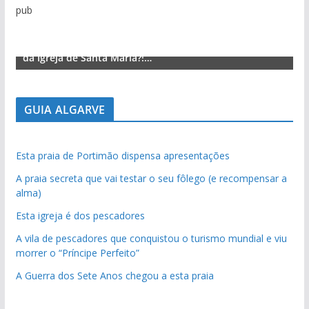
pub
Lagos – A quem pertence a parte superior da sacristia
L
da Igreja de Santa Maria?!…
d
GUIA ALGARVE
Esta praia de Portimão dispensa apresentações
A praia secreta que vai testar o seu fôlego (e recompensar a
alma)
Esta igreja é dos pescadores
A vila de pescadores que conquistou o turismo mundial e viu
morrer o “Príncipe Perfeito”
A Guerra dos Sete Anos chegou a esta praia