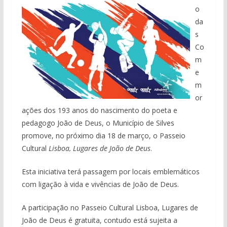
o
da
s
Co
m
e
m
or
ações dos 193 anos do nascimento do poeta e
pedagogo João de Deus, o Município de Silves
promove, no próximo dia 18 de março, o Passeio
Cultural
Lisboa, Lugares de João de Deus
.
Esta iniciativa terá passagem por locais emblemáticos
com ligação à vida e vivências de João de Deus.
A participação no Passeio Cultural Lisboa, Lugares de
João de Deus é gratuita, contudo está sujeita a