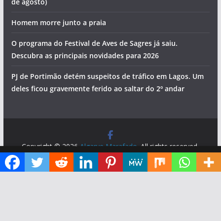
Foto do dia: a vila sagrada do Algarve
Os eventos que animam o Algarve no fim de semana (7 a 9
de agosto)
Homem morre junto a praia
O programa do Festival de Aves de Sagres já saiu.
Descubra as principais novidades para 2026
PJ de Portimão detém suspeitos de tráfico em Lagos. Um
deles ficou gravemente ferido ao saltar do 2º andar
Diga ao Google que o Algarve Marafado é uma das suas fontes de informação preferidas
Copyright © 2026
Algarve Marafado
. All rights reserved.
Theme:
ColorMag
by ThemeGrill. Powered by
WordPress
.