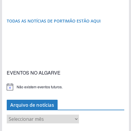
TODAS AS NOTÍCIAS DE PORTIMÃO ESTÃO AQUI
«Estações com Vida» dão origem a excesso de
construção nos terrenos da estação de Lagos
EVENTOS NO ALGARVE
Não existem eventos futuros.
A
v
i
s
Arquivo de notícias
o
A
r