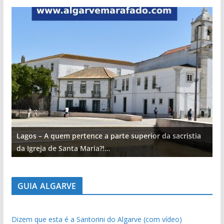
Lagos – A quem pertence a parte superior da sacristia
L
da Igreja de Santa Maria?!…
d
GUIA ALGARVE
Dizem que esta é a Santorini do Algarve (com vídeo)