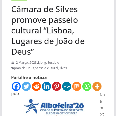
Câmara de Silves
promove passeio
cultural “Lisboa,
Lugares de João de
Deus”
12 Março, 2023
JorgeEusebio
João de Deus
,
passeio cultural
,
Silves
Partilhe a notícia
pub
No
â
m
bit