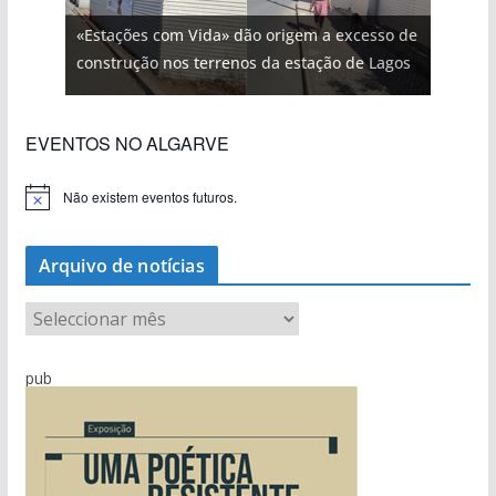
«Estações com Vida» dão origem a excesso de
construção nos terrenos da estação de Lagos
EVENTOS NO ALGARVE
Não existem eventos futuros.
A
v
i
s
Arquivo de notícias
o
A
r
q
pub
u
i
v
o