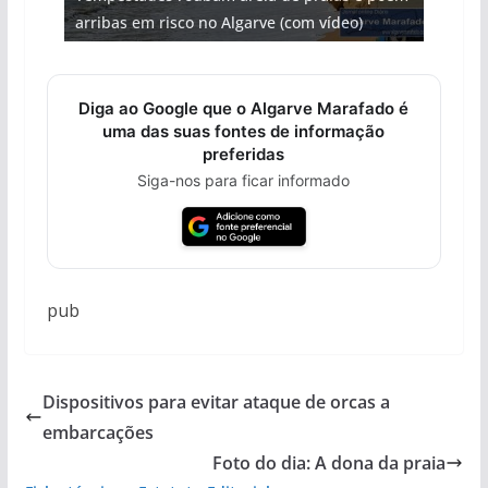
arribas em risco no Algarve (com vídeo)
gastronómica nasce no Algarve
entre redes e fábricas
Algarve voltam a ter vida (com vídeo)
hotéis (com vídeo)
Diga ao Google que o Algarve Marafado é
uma das suas fontes de informação
preferidas
Siga-nos para ficar informado
pub
Dispositivos para evitar ataque de orcas a
embarcações
Foto do dia: A dona da praia