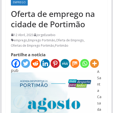
EMPREGO
Oferta de emprego na
cidade de Portimão
12 Abril, 2023
JorgeEusebio
emprego
,
Emprego Portimão
,
Oferta de Emprego
,
Ofertas de Emprego Portimão
,
Portimão
Partilhe a notícia
pub
A
Sa
nt
a
Ca
sa
da