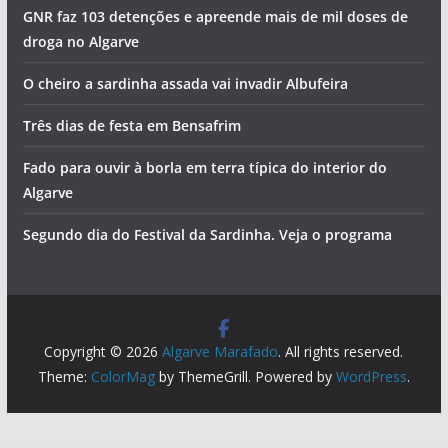
Ria Formosa ganha milhares de robalos
Homem detido pela PJ por tentativa de homicídio de duas
pessoas
O tempo e a temperatura da água do mar no Algarve esta
quinta-feira (6 de agosto)
GNR faz 103 detenções e apreende mais de mil doses de
droga no Algarve
O cheiro a sardinha assada vai invadir Albufeira
Três dias de festa em Bensafrim
Fado para ouvir à borla em terra típica do interior do
Algarve
Segundo dia do Festival da Sardinha. Veja o programa