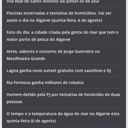
sexta-feira (7 de agosto)
Ana Bacalhau, The Gift e Buba Espinho atuam no Algarve
Jovem em estado grave após salto para a água. Foi
resgatado pelo salva-vida de Ferragudo (com vídeo)
Hoje há concerto com sotaque alentejano em Portimão
Vila Real de Santo António vai pintar-se de azul
Piscinas encerradas e tentativa de homicídios. Vai ser
assim o dia no Algarve (quinta-feira, 6 de agosto)
Foto do dia: a cidade criada pela gente do mar que tem o
maior porto de pesca do Algarve
Artes, sabores e concerto de Jorge Guerreiro na
Mexilhoeira Grande
Lagoa ganha novo sunset gratuito com saxofone e DJ