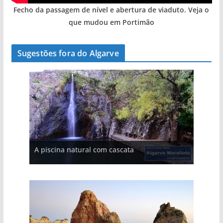
Fecho da passagem de nível e abertura de viaduto. Veja o
que mudou em Portimão
Sugestões fora do Algarve
A aldeia mais portuguesa de Portugal (com
A piscina natural com cascata
vídeo)
As portas do rio Tejo (com vídeo)