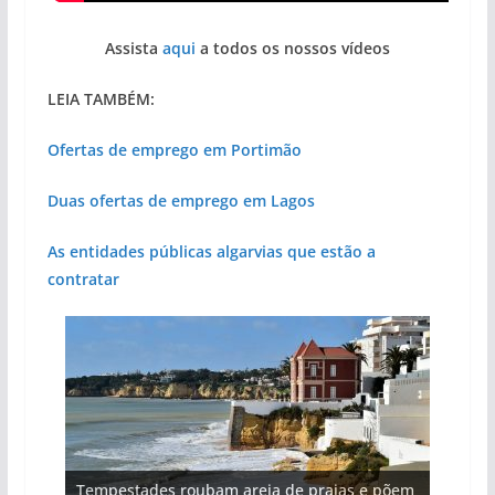
Assista
aqui
a todos os nossos vídeos
LEIA TAMBÉM:
Ofertas de emprego em Portimão
Duas ofertas de emprego em Lagos
As entidades públicas algarvias que estão a
contratar
Projeto milionário: investimento de 108
Tempestades roubam areia de praias e põem
Tapas do mar a 3 euros cada. Nova rota
Foto do dia: uma cidade algarvia que cresceu
Milagre da água. Fontes emblemáticas do
milhões de euros na construção de dois