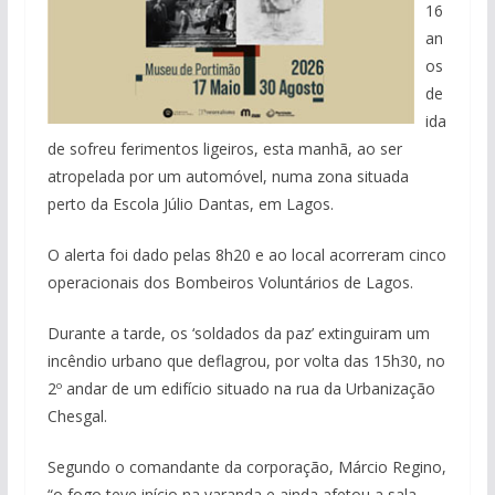
16
an
os
de
ida
de sofreu ferimentos ligeiros, esta manhã, ao ser
atropelada por um automóvel, numa zona situada
perto da Escola Júlio Dantas, em Lagos.
O alerta foi dado pelas 8h20 e ao local acorreram cinco
operacionais dos Bombeiros Voluntários de Lagos.
Durante a tarde, os ‘soldados da paz’ extinguiram um
incêndio urbano que deflagrou, por volta das 15h30, no
2º andar de um edifício situado na rua da Urbanização
Chesgal.
Segundo o comandante da corporação, Márcio Regino,
“o fogo teve início na varanda e ainda afetou a sala,