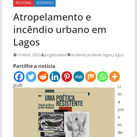
REGIONAL
ACIDENTES
Atropelamento e
incêndio urbano em
Lagos
19 Abril, 2023
JorgeEusebio
acidente
,
acidente lagos
,
Lagos
Partilhe a notícia
pub
U
m
a
jov
e
m
de