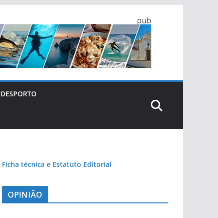
pub
DESPORTO
Ficha técnica e Estatuto Editorial
OPINIÃO