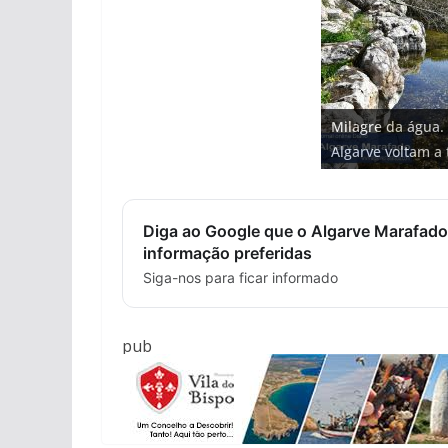
Projeto milionári
Milagre da água.
milhões de euros
Tempestades rou
Tapas do mar a 3
Foto do dia: uma
Algarve voltam a 
hotéis (com vídeo
arribas em risco 
gastronómica nas
entre redes e fáb
Diga ao Google que o Algarve Marafado
informação preferidas
Siga-nos para ficar informado
pub