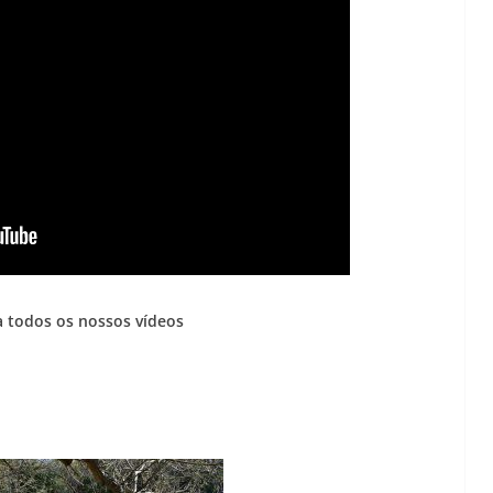
Lagos – A quem pertence a parte superior da
sacristia da Igreja de Santa Maria?!…
 todos os nossos vídeos