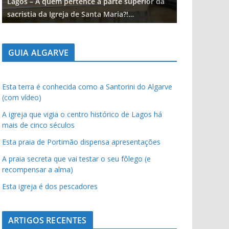
Lagos – A quem pertence a parte superior da
Lagos – A qu
sacristia da Igreja de Santa Maria?!…
sacristia da 
GUIA ALGARVE
Esta terra é conhecida como a Santorini do Algarve
(com vídeo)
A igreja que vigia o centro histórico de Lagos há
mais de cinco séculos
Esta praia de Portimão dispensa apresentações
A praia secreta que vai testar o seu fôlego (e
recompensar a alma)
Esta igreja é dos pescadores
ARTIGOS RECENTES