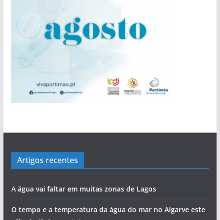
evolução de Alvor
povo às assembleias políticas
perdida”
Rocha com escala no Alasca
bacalhau
Cândido Glória
‘roubar’ a Junta de Portimão ao PS
Artigos recentes
A água vai faltar em muitas zonas de Lagos
O tempo e a temperatura da água do mar no Algarve este