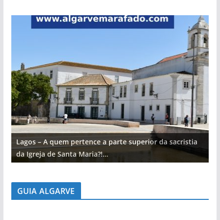
Lagos – A quem pertence a parte superior da sacristia
L
da Igreja de Santa Maria?!…
d
GUIA ALGARVE