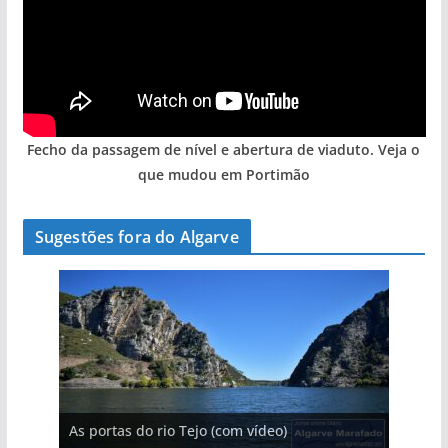
Fecho da passagem de nível e abertura de viaduto. Veja o
que mudou em Portimão
Sugestões fora do Algarve
A aldeia mais portuguesa de Portugal (com
As portas do rio Tejo (com vídeo)
A piscina natural com cascata
vídeo)