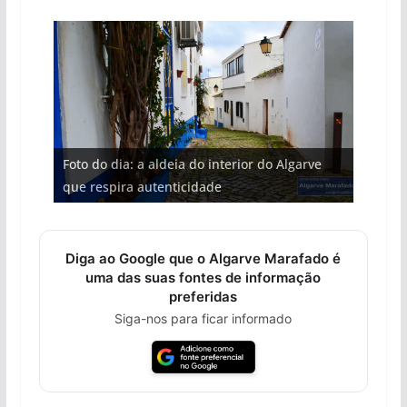
Foto do dia: a aldeia do interior do Algarve
Foto do dia: o Algarve tem mais de 200 km de
Foto do dia: a praia algarvia que respira
Foto do dia: a terra algarvia que se abre como
Foto do dia: esta igreja algarvia já teve a torre
Foto do dia: esta pequena praia é um símbolo
que respira autenticidade
costa e tanto por descobrir
natureza
janela para a Ria Formosa
destruída por um raio
do Algarve
Diga ao Google que o Algarve Marafado é
uma das suas fontes de informação
preferidas
Siga-nos para ficar informado