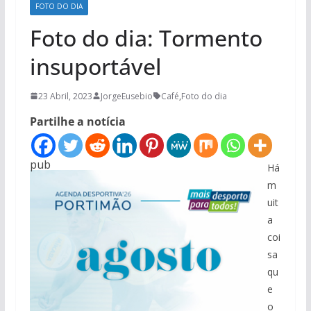
FOTO DO DIA
Foto do dia: Tormento
insuportável
23 Abril, 2023
JorgeEusebio
Café
,
Foto do dia
Partilhe a notícia
pub
Há
m
uit
a
coi
sa
qu
e
o