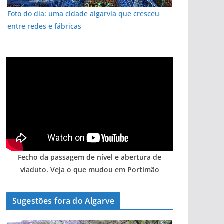
Foto do dia: uma cidade algarvia que cresceu
entre redes e fábricas
Fecho da passagem de nível e abertura de
viaduto. Veja o que mudou em Portimão
Sugestões fora do Algarve