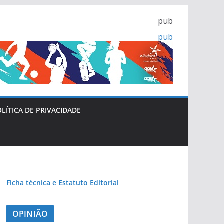
pub
pub
pub
pub
LÍTICA DE PRIVACIDADE
pub
Ficha técnica e Estatuto Editorial
OPINIÃO