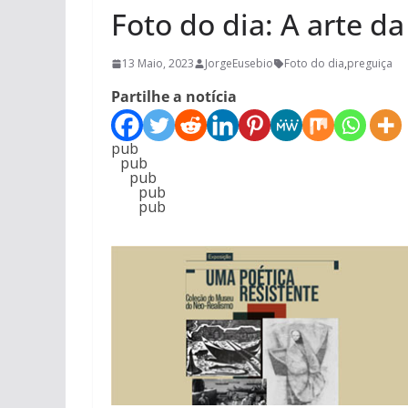
Foto do dia: A arte d
13 Maio, 2023
JorgeEusebio
Foto do dia
,
preguiça
Partilhe a notícia
pub
pub
pub
pub
pub