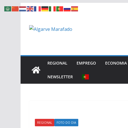
Skip
to
content
REGIONAL
EMPREGO
ECONOMIA
NEWSLETTER
REGIONAL
FOTO DO DIA