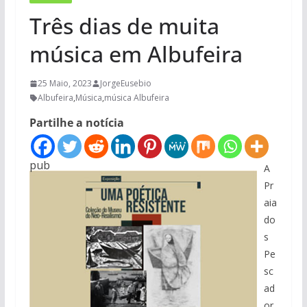
Três dias de muita
música em Albufeira
25 Maio, 2023
JorgeEusebio
Albufeira
,
Música
,
música Albufeira
Partilhe a notícia
pub
A
Pr
aia
do
s
Pe
sc
ad
or