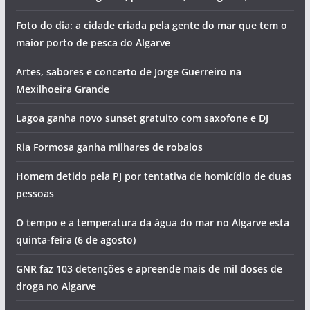
Jovem em estado grave após salto para a água. Foi
resgatado pelo salva-vida de Ferragudo (com vídeo)
Hoje há concerto com sotaque alentejano em Portimão
Vila Real de Santo António vai pintar-se de azul
Piscinas encerradas e tentativa de homicídios. Vai ser
assim o dia no Algarve (quinta-feira, 6 de agosto)
Foto do dia: a cidade criada pela gente do mar que tem o
maior porto de pesca do Algarve
Artes, sabores e concerto de Jorge Guerreiro na
Mexilhoeira Grande
Lagoa ganha novo sunset gratuito com saxofone e DJ
Ria Formosa ganha milhares de robalos