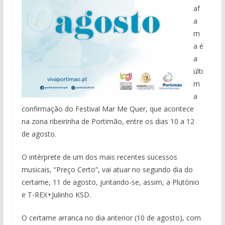
af
a
m
a é
a
últi
m
a
confirmação do Festival Mar Me Quer, que acontece
na zona ribeirinha de Portimão, entre os dias 10 a 12
de agosto.
O intérprete de um dos mais recentes sucessos
musicais, “Preço Certo”, vai atuar no segundo dia do
certame, 11 de agosto, juntando-se, assim, a Plutónio
e T-REX+Julinho KSD.
O certame arranca no dia anterior (10 de agosto), com