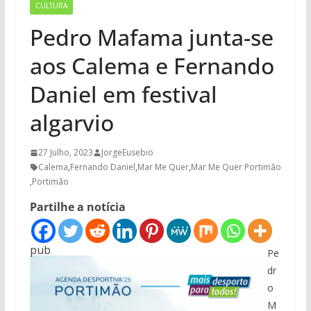
CULTURA
Pedro Mafama junta-se
aos Calema e Fernando
Daniel em festival
algarvio
27 Julho, 2023
JorgeEusebio
Calema
,
Fernando Daniel
,
Mar Me Quer
,
Mar Me Quer Portimão
,
Portimão
Partilhe a notícia
pub
Pe
dr
o
M