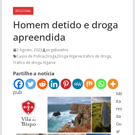
REGIONAL
Homem detido e droga
apreendida
2 Agosto, 2023
JorgeEusebio
Casos de Polícia
,
Droga
,
Droga Algarve
,
tráfico de droga
,
Tráfico de droga Algarve
Partilhe a notícia
pub
Mil
ita
res
da
Gu
ar