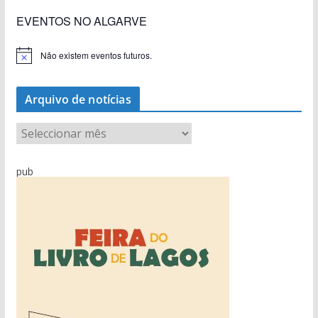
EVENTOS NO ALGARVE
Não existem eventos futuros.
A
v
i
s
Arquivo de notícias
o
A
r
q
pub
u
i
v
o
d
e
n
o