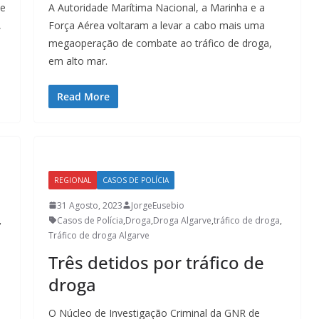
de
A Autoridade Marítima Nacional, a Marinha e a
,
Força Aérea voltaram a levar a cabo mais uma
megaoperação de combate ao tráfico de droga,
em alto mar.
Read More
REGIONAL
CASOS DE POLÍCIA
31 Agosto, 2023
JorgeEusebio
,
Casos de Polícia
,
Droga
,
Droga Algarve
,
tráfico de droga
,
Tráfico de droga Algarve
Três detidos por tráfico de
droga
O Núcleo de Investigação Criminal da GNR de