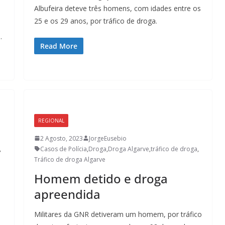
Lagos – A quem pertence a parte superior da
Albufeira deteve três homens, com idades entre os
sacristia da Igreja de Santa Maria?!…
25 e os 29 anos, por tráfico de droga.
.
Read More
REGIONAL
2 Agosto, 2023
JorgeEusebio
,
Casos de Polícia
,
Droga
,
Droga Algarve
,
tráfico de droga
,
Tráfico de droga Algarve
Homem detido e droga
apreendida
Militares da GNR detiveram um homem, por tráfico