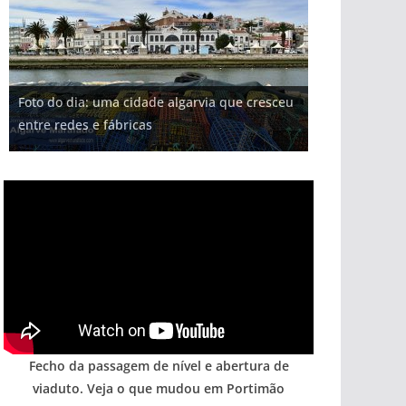
Projeto milionário: investimento de 108
Foto do dia: uma cidade algarvia que cresceu
Tapas do mar a 3 euros cada. Nova rota
milhões de euros na construção de dois
Milagre da água. Fontes emblemáticas do
Tempestades roubam areia de praias e põem
entre redes e fábricas
gastronómica nasce no Algarve
hotéis (com vídeo)
Algarve voltam a ter vida (com vídeo)
arribas em risco no Algarve (com vídeo)
Fecho da passagem de nível e abertura de
viaduto. Veja o que mudou em Portimão