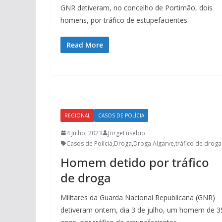
GNR detiveram, no concelho de Portimão, dois
homens, por tráfico de estupefacientes.
Read More
REGIONAL
CASOS DE POLÍCIA
4 Julho, 2023
JorgeEusebio
Casos de Polícia
,
Droga
,
Droga Algarve
,
tráfico de droga
Homem detido por tráfico
de droga
Militares da Guarda Nacional Republicana (GNR)
detiveram ontem, dia 3 de julho, um homem de 3