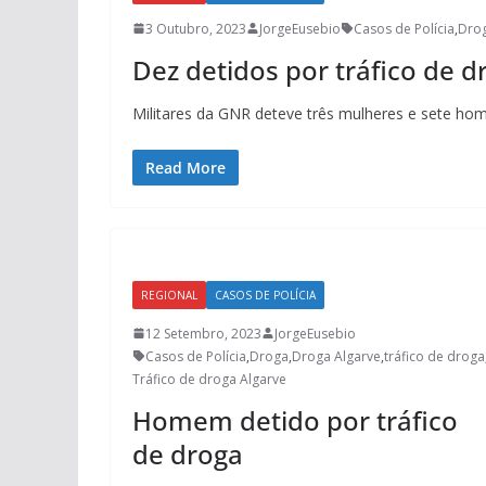
3 Outubro, 2023
JorgeEusebio
Casos de Polícia
,
Dro
Dez detidos por tráfico de d
Militares da GNR deteve três mulheres e sete home
Read More
REGIONAL
CASOS DE POLÍCIA
12 Setembro, 2023
JorgeEusebio
Casos de Polícia
,
Droga
,
Droga Algarve
,
tráfico de droga
Tráfico de droga Algarve
Homem detido por tráfico
de droga