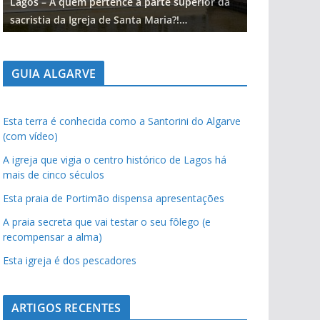
Lagos – A quem pertence a parte superior da
Lagos – A qu
sacristia da Igreja de Santa Maria?!…
sacristia da 
GUIA ALGARVE
Esta terra é conhecida como a Santorini do Algarve
(com vídeo)
A igreja que vigia o centro histórico de Lagos há
mais de cinco séculos
Esta praia de Portimão dispensa apresentações
A praia secreta que vai testar o seu fôlego (e
recompensar a alma)
Esta igreja é dos pescadores
ARTIGOS RECENTES