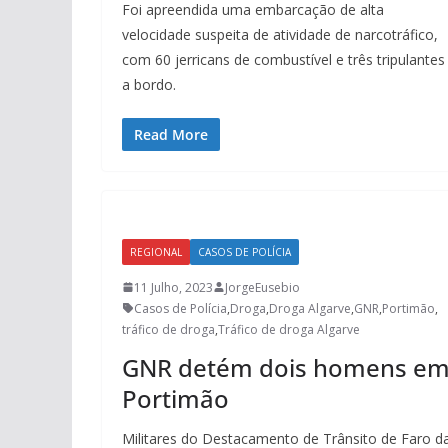
Foi apreendida uma embarcação de alta
velocidade suspeita de atividade de narcotráfico,
com 60 jerricans de combustível e três tripulantes
a bordo.
Read More
REGIONAL
CASOS DE POLÍCIA
11 Julho, 2023
JorgeEusebio
Casos de Polícia
,
Droga
,
Droga Algarve
,
GNR
,
Portimão
,
tráfico de droga
,
Tráfico de droga Algarve
GNR detém dois homens e
Portimão
Militares do Destacamento de Trânsito de Faro d