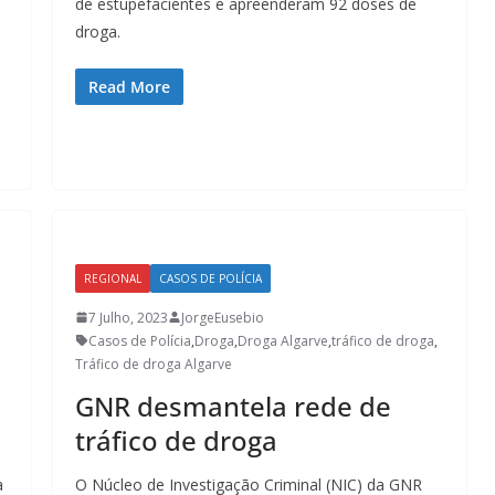
de estupefacientes e apreenderam 92 doses de
droga.
Read More
REGIONAL
CASOS DE POLÍCIA
7 Julho, 2023
JorgeEusebio
Casos de Polícia
,
Droga
,
Droga Algarve
,
tráfico de droga
,
Tráfico de droga Algarve
m
GNR desmantela rede de
tráfico de droga
a
O Núcleo de Investigação Criminal (NIC) da GNR