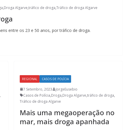
ga
,
Droga Algarve
,
tráfico de droga
,
Tráfico de droga Algarve
roga
ns entre os 23 e 50 anos, por tráfico de droga.
REGIONAL
CASOS DE POLÍCIA
7 Setembro, 2023
JorgeEusebio
,
Casos de Polícia
,
Droga
,
Droga Algarve
,
tráfico de droga
,
Tráfico de droga Algarve
Mais uma megaoperação no
mar, mais droga apanhada