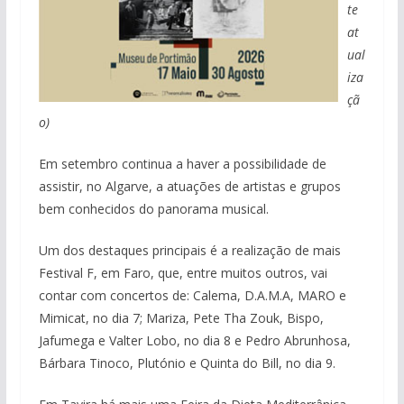
te
at
ual
iza
çã
o)
Em setembro continua a haver a possibilidade de
assistir, no Algarve, a atuações de artistas e grupos
bem conhecidos do panorama musical.
Um dos destaques principais é a realização de mais
Festival F, em Faro, que, entre muitos outros, vai
contar com concertos de: Calema, D.A.M.A, MARO e
Mimicat, no dia 7; Mariza, Pete Tha Zouk, Bispo,
Jafumega e Valter Lobo, no dia 8 e Pedro Abrunhosa,
Bárbara Tinoco, Plutónio e Quinta do Bill, no dia 9.