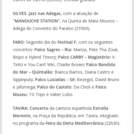
SILVES: Jazz nas Adegas
, com a atuação de
“MANOUCHE STATION”
, na Quinta de Mata Mouros –
Adega do Convento do Paraíso (21h00).
FARO:
Segundo dia do
Festival F
, com os seguintes
concertos:
Palco Sagres – Ria:
Mariza, Pete Tha Zouk,
Bispo e Hybrid Theory;
Palco CARBY – Magistério:
X-
Tinto e You Can’t Win, Charlie Brown;
Palco Bandida
do Mar – Quintalão:
Bianca Barros, Diana Castro e
Sippinpurp;
Palco Lusíadas – Sé:
Bezegol, David Bruno
e Jafumega;
Palco do Castelo:
Da Chick e
Palco
Museu:
Tó Trips e Valter Lobo.
TAVIRA: Concerto
da cantora espanhola
Estrella
Morente,
na Praça da República, em Tavira, integrado
no programa da
Feira da Dieta Mediterrânica
(22h30).