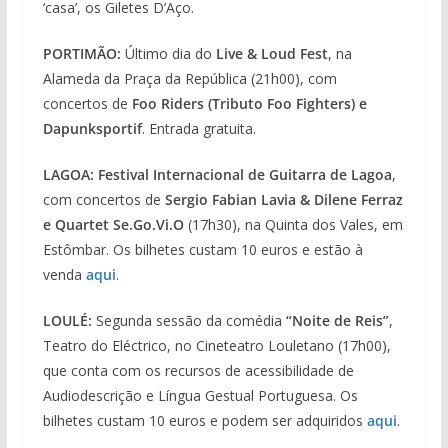
‘casa’, os Giletes D’Aço.
PORTIMÃO:
Último dia do
Live & Loud Fest
, na
Alameda da Praça da República (21h00), com
concertos de
Foo Riders (Tributo Foo Fighters) e
Dapunksportif
. Entrada gratuita.
LAGOA:
Festival Internacional de Guitarra de Lagoa
,
com concertos de
Sergio Fabian Lavia & Dilene Ferraz
e Quartet Se.Go.Vi.O
(17h30), na Quinta dos Vales, em
Estômbar. Os bilhetes custam 10 euros e estão à
venda
aqui
.
LOULÉ:
Segunda sessão da comédia
“Noite de Reis”
,
Teatro do Eléctrico, no Cineteatro Louletano (17h00),
que conta com os recursos de acessibilidade de
Audiodescrição e Língua Gestual Portuguesa. Os
bilhetes custam 10 euros e podem ser adquiridos
aqui
.