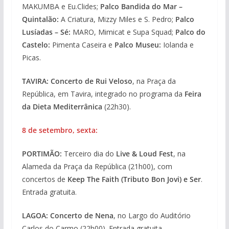
MAKUMBA e Eu.Clides;
Palco Bandida do Mar –
Quintalão:
A Criatura, Mizzy Miles e S. Pedro;
Palco
Lusíadas – Sé:
MARO, Mimicat e Supa Squad;
Palco do
Castelo:
Pimenta Caseira e
Palco Museu:
Iolanda e
Picas.
TAVIRA: Concerto de Rui Veloso
, na Praça da
República, em Tavira, integrado no programa da
Feira
da Dieta Mediterrânica
(22h30).
8 de setembro, sexta:
PORTIMÃO:
Terceiro dia do
Live & Loud Fest
, na
Alameda da Praça da República (21h00), com
concertos de
Keep The Faith (Tributo Bon Jovi) e Ser
.
Entrada gratuita.
LAGOA: Concerto de Nena
, no Largo do Auditório
Carlos do Carmo (22h00). Entrada gratuita.