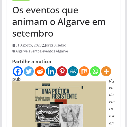
Os eventos que
animam o Algarve em
setembro
31 Agosto, 2023
JorgeEusebio
Algarve
,
eventos
,
eventos Algarve
Partilhe a notícia
pub
(Ag
en
da
em
co
nst
an