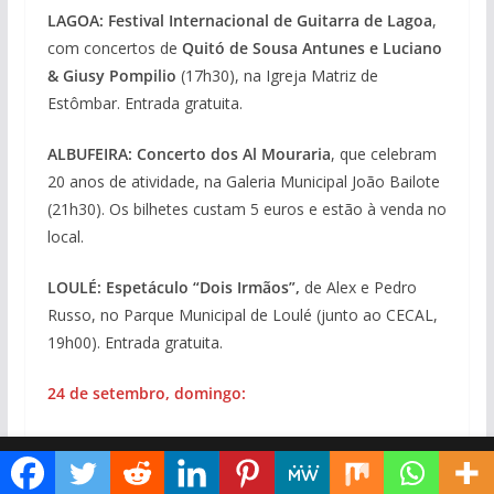
LAGOA:
Festival Internacional de Guitarra de Lagoa
,
com concertos de
Quitó de Sousa Antunes e Luciano
& Giusy Pompilio
(17h30), na Igreja Matriz de
Estômbar. Entrada gratuita.
ALBUFEIRA: Concerto dos Al Mouraria
, que celebram
20 anos de atividade, na Galeria Municipal João Bailote
(21h30). Os bilhetes custam 5 euros e estão à venda no
local.
LOULÉ: Espetáculo “Dois Irmãos”,
de Alex e Pedro
Russo, no Parque Municipal de Loulé (junto ao CECAL,
19h00). Entrada gratuita.
24 de setembro, domingo:
LAGOA: Festival Internacional de Guitarra de Lagoa
,
Diga ao Google que o Algarve Marafado é uma das suas fontes de informação preferidas
com concertos de
Early Guitar Duo e Invisible Strings