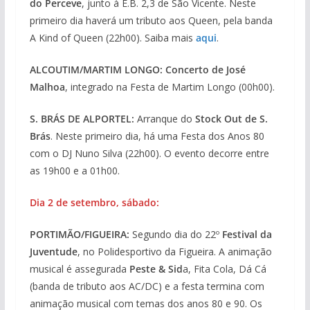
do Perceve
, junto à E.B. 2,3 de São Vicente. Neste
primeiro dia haverá um tributo aos Queen, pela banda
A Kind of Queen (22h00). Saiba mais
aqui
.
ALCOUTIM/MARTIM LONGO: Concerto de José
Malhoa
, integrado na Festa de Martim Longo (00h00).
S. BRÁS DE ALPORTEL:
Arranque do
Stock Out de S.
Brás
. Neste primeiro dia, há uma Festa dos Anos 80
com o DJ Nuno Silva (22h00). O evento decorre entre
as 19h00 e a 01h00.
Dia 2 de setembro, sábado:
PORTIMÃO/FIGUEIRA:
Segundo dia do 22º
Festival da
Juventude
, no Polidesportivo da Figueira. A animação
musical é assegurada
Peste & Sid
a, Fita Cola, Dá Cá
(banda de tributo aos AC/DC) e a festa termina com
animação musical com temas dos anos 80 e 90. Os