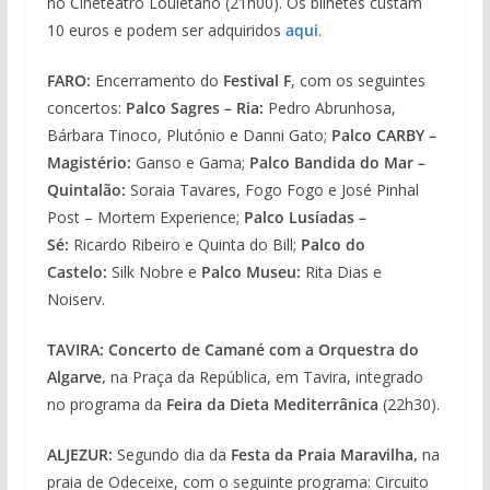
no Cineteatro Louletano (21h00). Os bilhetes custam
10 euros e podem ser adquiridos
aqui
.
FARO:
Encerramento do
Festival F
, com os seguintes
concertos:
Palco Sagres – Ria:
Pedro Abrunhosa,
Bárbara Tinoco, Plutónio e Danni Gato;
Palco CARBY –
Magistério:
Ganso e Gama;
Palco Bandida do Mar –
Quintalão:
Soraia Tavares, Fogo Fogo e José Pinhal
Post – Mortem Experience;
Palco Lusíadas –
Sé:
Ricardo Ribeiro e Quinta do Bill;
Palco do
Castelo:
Silk Nobre e
Palco Museu:
Rita Dias e
Noiserv.
TAVIRA: Concerto de
Camané com a Orquestra do
Algarve,
na Praça da República, em Tavira, integrado
no programa da
Feira da Dieta Mediterrânica
(22h30).
ALJEZUR:
Segundo dia da
Festa da Praia Maravilha,
na
praia de Odeceixe, com o seguinte programa: Circuito