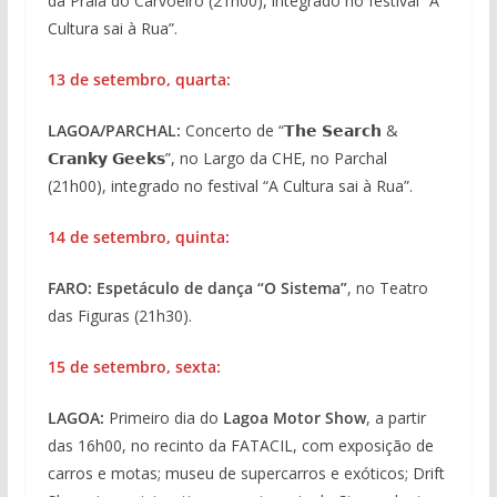
da Praia do Carvoeiro (21h00), integrado no festival “A
Cultura sai à Rua”.
13 de setembro, quarta:
LAGOA/PARCHAL:
Concerto de “𝗧𝗵𝗲 𝗦𝗲𝗮𝗿𝗰𝗵 &
𝗖𝗿𝗮𝗻𝗸𝘆 𝗚𝗲𝗲𝗸𝘀”, no Largo da CHE, no Parchal
(21h00), integrado no festival “A Cultura sai à Rua”.
14 de setembro,
quinta:
FARO: Espetáculo de dança “O Sistema”
, no Teatro
das Figuras (21h30).
15 de setembro, sexta:
LAGOA:
Primeiro dia do
Lagoa Motor Show
, a partir
das 16h00, no recinto da FATACIL, com exposição de
carros e motas; museu de supercarros e exóticos; Drift