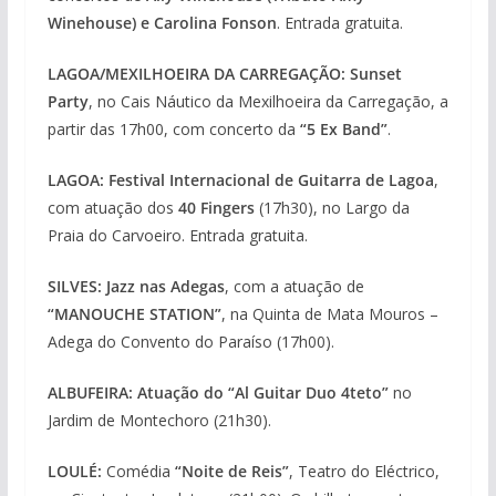
Winehouse) e Carolina Fonson
. Entrada gratuita.
LAGOA/MEXILHOEIRA DA CARREGAÇÃO: Sunset
Party
, no Cais Náutico da Mexilhoeira da Carregação, a
partir das 17h00, com concerto da
“5 Ex Band”
.
LAGOA:
Festival Internacional de Guitarra de Lagoa
,
com atuação dos
40 Fingers
(17h30), no Largo da
Praia do Carvoeiro. Entrada gratuita.
SILVES: Jazz nas Adegas
, com a atuação de
“MANOUCHE STATION”
, na Quinta de Mata Mouros –
Adega do Convento do Paraíso (17h00).
ALBUFEIRA: Atuação do “Al Guitar Duo 4teto”
no
Jardim de Montechoro (21h30).
LOULÉ:
Comédia
“Noite de Reis”
, Teatro do Eléctrico,