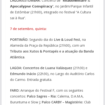
LAGOA/ESTÔMBAR:
Concerto de “𝗦𝗵𝗮𝗱𝗼𝘄𝗺𝗮𝗿𝗲 &
𝗔𝗽𝗼𝗰𝗮𝗹𝘆𝗽𝘀𝗲 𝗖𝗼𝗻𝘀𝗽𝗶𝗿𝗮𝗰𝘆”, no Jardim/Parque Infantil
de Estômbar (21h00), integrado no festival “A Cultura
sai à Rua”.
7 de setembro, quinta:
PORTIMÃO:
Segundo dia do
Live & Loud Fest
, na
Alameda da Praça da República (21h00), com um
Tributo aos Xutos & Pontapés e a atuação da Banda
Atlântica
.
LAGOA: Concertos de Luana Valásquez
(21h30) e
Edmundo Inácio
(22h30), no Largo do Auditório Carlos
do Carmo. Entrada gratuita.
FARO:
Arranque do Festival F, com os seguintes
concertos:
Palco Sagres – Ria:
Calema, D.A.M.A,
Buruntuma e Slow J;
Palco CARBY – Magistério:
Club