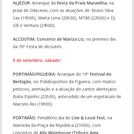
ALJEZUR:
Arranque da
Festa da Praia Maravilha,
na
praia de Odeceixe, com as atuações de: Bruno Silva
Sax (19h00), Marta Lima (20h30), MT80 (22h00) e DJ
GB e Ventura (24h00).
ALCOUTIM: Concerto de Mariza Liz
, no primeiro dia
da 70ª Festa de Alcoutim.
9 de setembro, sábado:
PORTIMÃO/FIGUEIRA:
Arranque do 19º
Festival do
Berbigão
, no Polidesportivo da Figueira, com muitos
petiscos, animação e a atuação do cantor alentejano
Buba Espinho (22h30), antecedido de um espetáculo de
Marcelo Rio (19h00).
PORTIMÃO:
Penúltimo dia do
Live & Loud Fest
, na
Alameda da Praça da República (21h00), com
concertos de
Ally Winehouse (Tributo Amy