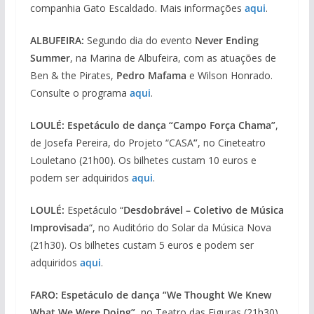
companhia Gato Escaldado. Mais informações
aqui
.
ALBUFEIRA:
Segundo dia do evento
Never Ending
Summer
, na Marina de Albufeira, com as atuações de
Ben & the Pirates,
Pedro Mafama
e Wilson Honrado.
Consulte o programa
aqui
.
LOULÉ: Espetáculo de dança “Campo Força Chama”
,
de Josefa Pereira, do Projeto “CASA
”
, no Cineteatro
Louletano (21h00). Os bilhetes custam 10 euros e
podem ser adquiridos
aqui
.
LOULÉ:
Espetáculo “
Desdobrável – Coletivo de Música
Improvisada
“, no Auditório do Solar da Música Nova
(21h30). Os bilhetes custam 5 euros e podem ser
adquiridos
aqui
.
FARO: Espetáculo de dança “We Thought We Knew
What We Were Doing”
, no Teatro das Figuras (21h30).